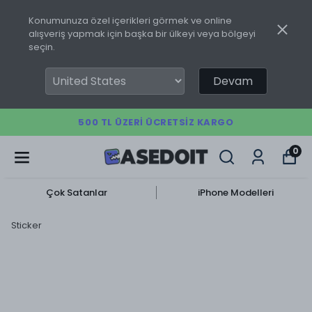
Konumunuza özel içerikleri görmek ve online
alışveriş yapmak için başka bir ülkeyi veya bölgeyi
seçin.
Devam
500 TL ÜZERI ÜCRETSIZ KARGO
0
Çok Satanlar
iPhone Modelleri
Sticker