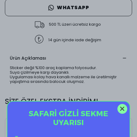
WHATSAPP
500 TL üzeri ücretsiz kargo
14 gün içinde iade değişim
Ürün Açıklaması
Sticker değil %100 araç kaplama folyosudur.
Suya çizilmeye karşı dayanıklı.
Uygulaması kolay hava kanallı malzeme ile üretilmiştir
yapıştıma sırasında balocuk oluşmaz.
SİZE ÖZEL EKSTRA İNDİRİM!
SAFARİ GİZLİ SEKME
UYARISI
Enough