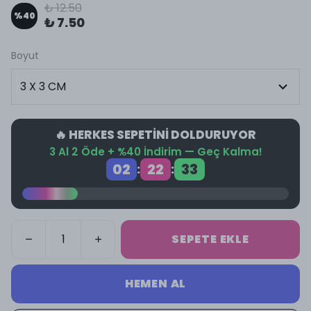
₺ 12.50
%
40
₺ 7.50
Boyut
🔥 HERKES SEPETİNİ DOLDURUYOR
3 Al 2 Öde + %40 İndirim — Geç Kalma!
02
22
33
:
:
SEPETE EKLE
HEMEN AL