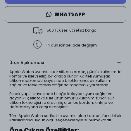
WHATSAPP
500 TL üzeri ücretsiz kargo
14 gün içinde iade değişim
Ürün Açıklaması
Apple Watch uyumlu spor silikon kordon, günlük kullanımda
konfor ve işlevselliği bir arada sunar. Kaliteli yumuşak
silikon malzemesi sayesinde bilekte rahat bir kullanım
sağlar ve tenle temas ettiğinde rahatsızlık yaratmaz.
Esnek yapısı sayesinde bileğe kolayca uyum sağlar ve
dayanıklı çelik tokası ile uzun ömürlü kullanım sunar. LSR
silikon teknolojisi ile üretilmiş olan bu kordon, kırılma ve
deformasyona karşı dirençlidir.
Tüm Apple Watch serileri ile uyumlu olan kordon, farklı bilek
kalınlıklarına uygun ölçü seçenekleriyle sunulmaktadır.
Öne Çıkan Özellikler: