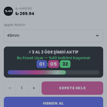
₺ 449.90
%
40
₺ 269.94
Apple Watch
⚡ 3 AL 2 ÖDE ŞİMDİ AKTİF
Bu Fırsat Uçar — %40 İndirimi Kaçırma!
01
05
32
:
:
SEPETE EKLE
HEMEN AL