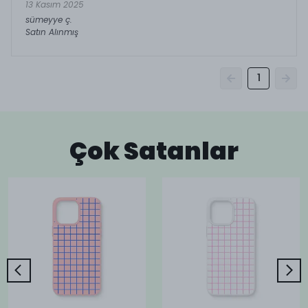
13 Kasım 2025
sümeyye
ç.
Satın Alınmış
1
Çok Satanlar