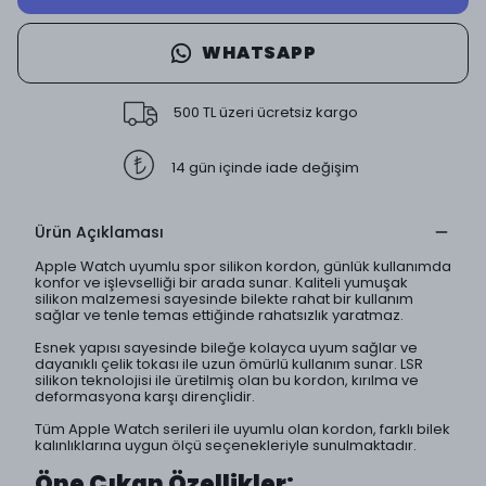
WHATSAPP
500 TL üzeri ücretsiz kargo
14 gün içinde iade değişim
Ürün Açıklaması
Apple Watch uyumlu spor silikon kordon, günlük kullanımda
konfor ve işlevselliği bir arada sunar. Kaliteli yumuşak
silikon malzemesi sayesinde bilekte rahat bir kullanım
sağlar ve tenle temas ettiğinde rahatsızlık yaratmaz.
Esnek yapısı sayesinde bileğe kolayca uyum sağlar ve
dayanıklı çelik tokası ile uzun ömürlü kullanım sunar. LSR
silikon teknolojisi ile üretilmiş olan bu kordon, kırılma ve
deformasyona karşı dirençlidir.
Tüm Apple Watch serileri ile uyumlu olan kordon, farklı bilek
kalınlıklarına uygun ölçü seçenekleriyle sunulmaktadır.
Öne Çıkan Özellikler: