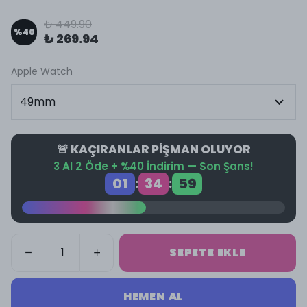
₺ 449.90
%
40
₺ 269.94
Apple Watch
🚨 KAÇIRANLAR PİŞMAN OLUYOR
3 Al 2 Öde + %40 İndirim — Son Şans!
01
34
59
:
:
SEPETE EKLE
HEMEN AL