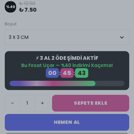
₺ 12.50
%
40
₺ 7.50
Boyut
⚡ 3 AL 2 ÖDE ŞİMDİ AKTİF
Bu Fırsat Uçar — %40 İndirimi Kaçırma!
00
45
43
:
:
SEPETE EKLE
HEMEN AL