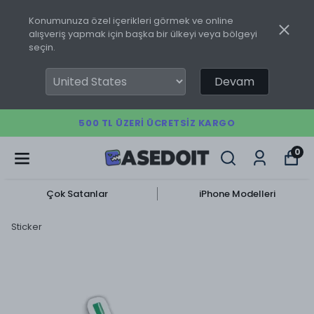
Konumunuza özel içerikleri görmek ve online
alışveriş yapmak için başka bir ülkeyi veya bölgeyi
seçin.
Devam
500 TL ÜZERI ÜCRETSIZ KARGO
0
Çok Satanlar
iPhone Modelleri
Sticker