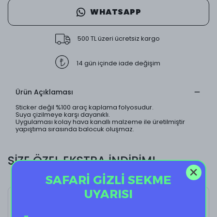
WHATSAPP
500 TL üzeri ücretsiz kargo
14 gün içinde iade değişim
Ürün Açıklaması
Sticker değil %100 araç kaplama folyosudur.
Suya çizilmeye karşı dayanıklı.
Uygulaması kolay hava kanallı malzeme ile üretilmiştir
yapıştıma sırasında balocuk oluşmaz.
SİZE ÖZEL EKSTRA İNDİRİM!
SAFARİ GİZLİ SEKME
UYARISI
Cold Drink