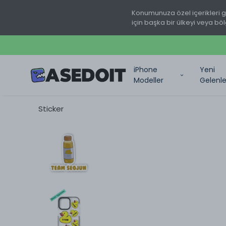
Konumunuza özel içerikleri 
için başka bir ülkeyi veya böl
iPhone
Yeni
Modeller
Gelenle
Sticker