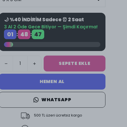
🌙 %40 İNDİRİM Sadece ⏰ 2 Saat
3 Al 2 Öde Gece Bitiyor — Şimdi Kaçırma!
01
48
47
:
:
SEPETE EKLE
HEMEN AL
WHATSAPP
500 TL üzeri ücretsiz kargo