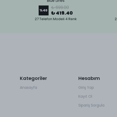
Blue Lines
₺ 699.00
%
40
₺ 419.40
27 Telefon Modeli 4 Renk
2
Kategoriler
Hesabım
Anasayfa
Giriş Yap
Kayıt Ol
Sipariş Sorgula