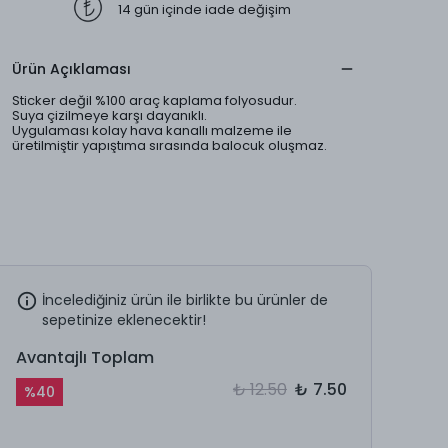
14 gün içinde iade değişim
Ürün Açıklaması
Sticker değil %100 araç kaplama folyosudur.
Suya çizilmeye karşı dayanıklı.
Uygulaması kolay hava kanallı malzeme ile
üretilmiştir yapıştıma sırasında balocuk oluşmaz.
İncelediğiniz ürün ile birlikte bu ürünler de
sepetinize eklenecektir!
Avantajlı Toplam
₺ 12.50
₺ 7.50
%
40