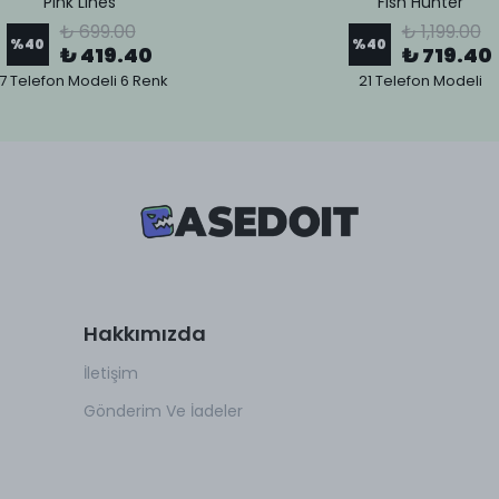
Pink Lines
Fish Hunter
₺ 699.00
₺ 1,199.00
%
40
%
40
₺ 419.40
₺ 719.40
7 Telefon Modeli 6 Renk
21 Telefon Modeli
Hakkımızda
İletişim
Gönderim Ve İadeler