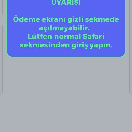
UYARISI
Ödeme ekranı gizli sekmede
açılmayabilir.
Lütfen normal Safari
sekmesinden giriş yapın.