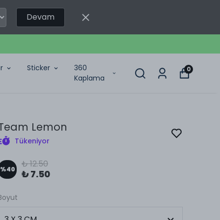
Devam
r
Sticker
360
0
Kaplama
Team Lemon
Tükeniyor
₺ 12.50
%
40
₺ 7.50
Boyut