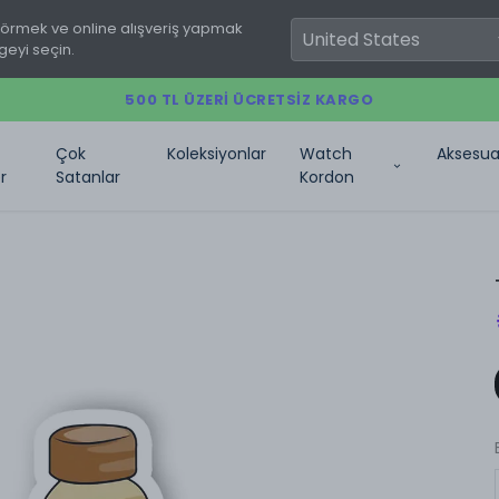
görmek ve online alışveriş yapmak
geyi seçin.
500 TL ÜZERI ÜCRETSIZ KARGO
Çok
Koleksiyonlar
Watch
Aksesua
r
Satanlar
Kordon