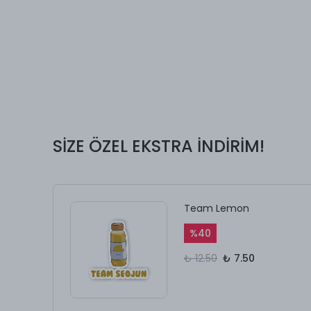
SİZE ÖZEL EKSTRA İNDİRİM!
Team Lemon
%
40
₺ 12.50
₺ 7.50