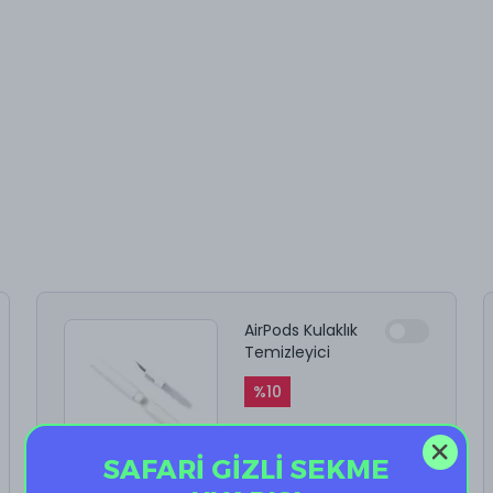
AirPods Kulaklık
Temizleyici
%
10
₺ 199.90
₺ 179.91
SAFARİ GİZLİ SEKME