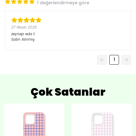
1 değerlendirmeye göre
27 Nisan 2025
zeynep eda
t.
Satın Alınmış
1
Çok Satanlar