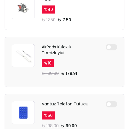
%
40
₺ 12.50
₺ 7.50
AirPods Kulaklık
Temizleyici
%
10
₺ 199.90
₺ 179.91
Vantuz Telefon Tutucu
%
50
₺ 198.00
₺ 99.00