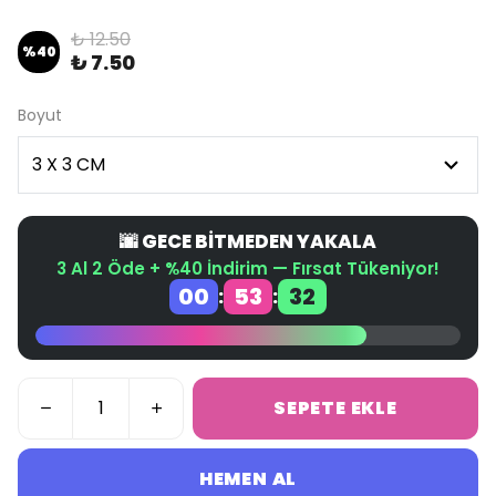
₺ 12.50
%
40
₺ 7.50
Boyut
🌆 GECE BİTMEDEN YAKALA
3 Al 2 Öde + %40 İndirim — Fırsat Tükeniyor!
00
53
32
:
:
SEPETE EKLE
HEMEN AL