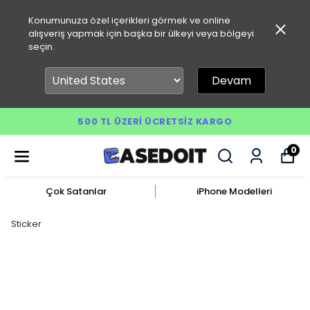
Konumunuza özel içerikleri görmek ve online
alışveriş yapmak için başka bir ülkeyi veya bölgeyi
seçin.
Devam
500 TL ÜZERI ÜCRETSIZ KARGO
0
Çok Satanlar
iPhone Modelleri
Sticker