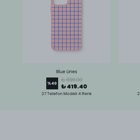
Blue Lines
₺ 699.00
%
40
₺ 419.40
27 Telefon Modeli 4 Renk
2