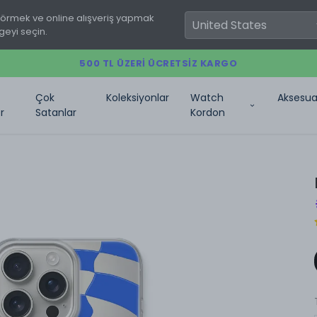
görmek ve online alışveriş yapmak
geyi seçin.
500 TL ÜZERI ÜCRETSIZ KARGO
Çok
Koleksiyonlar
Watch
Aksesua
r
Satanlar
Kordon