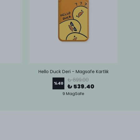
Hello Duck Deri - Magsafe Kartlık
Lov
₺ 899.00
%
40
₺ 539.40
9 MagSafe