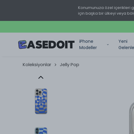
Konumunuza özel içerikleri 
için başka bir ülkeyi veya böl
iPhone
Yeni
Modeller
Gelenle
Koleksiyonlar
Jelly Pop