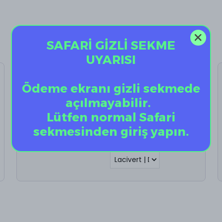
SAFARİ GİZLİ SEKME
UYARISI
Vantuz Telefon
Ödeme ekranı gizli sekmede
Tutucu
açılmayabilir.
%
60
Lütfen normal Safari
₺ 198.00
₺ 79.20
sekmesinden giriş yapın.
Vantuz Telefon Tutucu