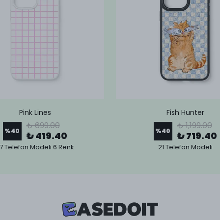
Pink Lines
Fish Hunter
₺ 699.00
₺ 1,199.00
%
40
%
40
₺ 419.40
₺ 719.40
7 Telefon Modeli 6 Renk
21 Telefon Modeli