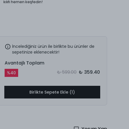
kılıfı hemen keşfedin!
İncelediğiniz ürün ile birlikte bu ürünler de
sepetinize eklenecektir!
Avantajlı Toplam
₺ 599.00
₺ 359.40
%
40
Birlikte Sepete Ekle (1)
Yorum Yap