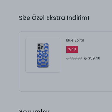
Size Özel Ekstra İndirim!
Blue Spiral
%
40
₺ 599.00
₺ 359.40
Yorumlar