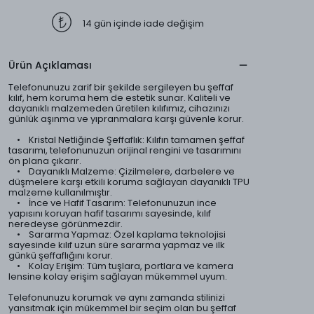
14 gün içinde iade değişim
Ürün Açıklaması
Telefonunuzu zarif bir şekilde sergileyen bu şeffaf
kılıf, hem koruma hem de estetik sunar. Kaliteli ve
dayanıklı malzemeden üretilen kılıfımız, cihazınızı
günlük aşınma ve yıpranmalara karşı güvenle korur.
• Kristal Netliğinde Şeffaflık: Kılıfın tamamen şeffaf
tasarımı, telefonunuzun orijinal rengini ve tasarımını
ön plana çıkarır.
• Dayanıklı Malzeme: Çizilmelere, darbelere ve
düşmelere karşı etkili koruma sağlayan dayanıklı TPU
malzeme kullanılmıştır.
• İnce ve Hafif Tasarım: Telefonunuzun ince
yapısını koruyan hafif tasarımı sayesinde, kılıf
neredeyse görünmezdir.
• Sararma Yapmaz: Özel kaplama teknolojisi
sayesinde kılıf uzun süre sararma yapmaz ve ilk
günkü şeffaflığını korur.
• Kolay Erişim: Tüm tuşlara, portlara ve kamera
lensine kolay erişim sağlayan mükemmel uyum.
Telefonunuzu korumak ve aynı zamanda stilinizi
yansıtmak için mükemmel bir seçim olan bu şeffaf