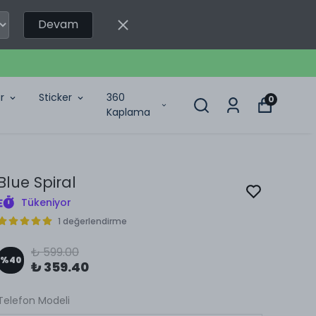
Devam
r
Sticker
360
0
Kaplama
Blue Spiral
Tükeniyor
1 değerlendirme
₺ 599.00
%
40
₺ 359.40
Telefon Modeli