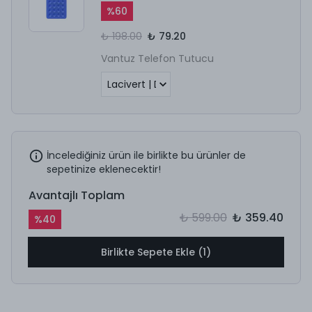
%
60
₺ 198.00
₺ 79.20
Vantuz Telefon Tutucu
İncelediğiniz ürün ile birlikte bu ürünler de
sepetinize eklenecektir!
Avantajlı Toplam
₺ 599.00
₺ 359.40
%
40
Birlikte Sepete Ekle (1)