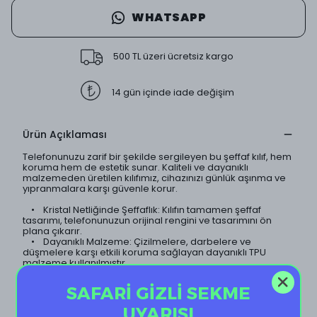
WHATSAPP
500 TL üzeri ücretsiz kargo
14 gün içinde iade değişim
Ürün Açıklaması
Telefonunuzu zarif bir şekilde sergileyen bu şeffaf kılıf, hem
koruma hem de estetik sunar. Kaliteli ve dayanıklı
malzemeden üretilen kılıfımız, cihazınızı günlük aşınma ve
yıpranmalara karşı güvenle korur.
• Kristal Netliğinde Şeffaflık: Kılıfın tamamen şeffaf
tasarımı, telefonunuzun orijinal rengini ve tasarımını ön
plana çıkarır.
• Dayanıklı Malzeme: Çizilmelere, darbelere ve
düşmelere karşı etkili koruma sağlayan dayanıklı TPU
malzeme kullanılmıştır.
• İnce ve Hafif Tasarım: Telefonunuzun ince yapısını
koruyan hafif tasarımı sayesinde, kılıf neredeyse
SAFARİ GİZLİ SEKME
görünmezdir.
• Sararma Yapmaz: Özel kaplama teknolojisi sayesinde
UYARISI
kılıf uzun süre sararma yapmaz ve ilk günkü şeffaflığını