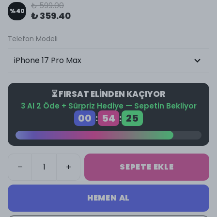
₺ 599.00
%
40
₺ 359.40
Telefon Modeli
⏳ FIRSAT ELİNDEN KAÇIYOR
3 Al 2 Öde + Sürpriz Hediye — Sepetin Bekliyor
00
54
25
:
:
SEPETE EKLE
HEMEN AL