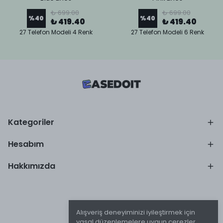
₺ 699.00
₺ 699.00
%
40
%
40
₺ 419.40
₺ 419.40
27 Telefon Modeli 4 Renk
27 Telefon Modeli 6 Renk
Kategoriler
Hesabım
Hakkımızda
Alışveriş deneyiminizi iyileştirmek için
yasal düzenlemelere uygun çerezler