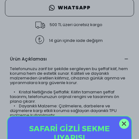
WHATSAPP
500 TL üzeri ücretsiz kargo
14 gün içinde iade değişim
Ürün Açıklaması
Telefonunuzu zarif bir şekilde sergileyen bu şeffaf kılıf, hem
koruma hem de estetik sunar. Kaliteli ve dayanıklı
malzemeden üretilen kılıfımız, cihazınızı günlük aşınma ve
yıpranmalara karşı güvenle korur.
• Kristal Netliğinde Şeffaflık: Kılıfın tamamen şeffaf
tasarımı, telefonunuzun orijinal rengini ve tasarımını ön
plana çıkarır.
• Dayanıklı Malzeme: Çizilmelere, darbelere ve
düşmelere karşı etkili koruma sağlayan dayanıklı TPU
malzeme kullanılmıştır.
• İnce ve Hafif Tasarım: Telefonunuzun ince yapısını
koruyan hafif tasarımı sayesinde, kılıf neredeyse
SAFARİ GİZLİ SEKME
görünmezdir.
• Sararma Yapmaz: Özel kaplama teknolojisi sayesinde
UYARISI
kılıf uzun süre sararma yapmaz ve ilk günkü şeffaflığını