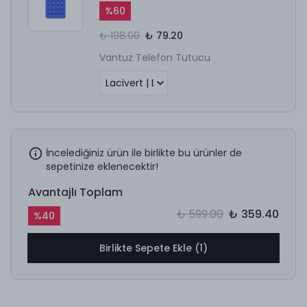
%
60
₺ 198.00
₺ 79.20
Vantuz Telefon Tutucu
İncelediğiniz ürün ile birlikte bu ürünler de
sepetinize eklenecektir!
Avantajlı Toplam
₺ 599.00
₺ 359.40
%
40
Birlikte Sepete Ekle (1)