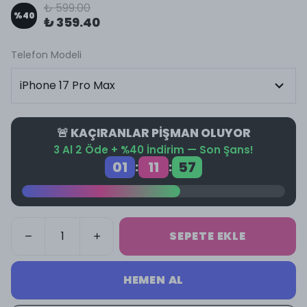
₺ 599.00
%
40
₺ 359.40
Telefon Modeli
🚨 KAÇIRANLAR PİŞMAN OLUYOR
3 Al 2 Öde + %40 İndirim — Son Şans!
01
11
57
:
:
SEPETE EKLE
HEMEN AL