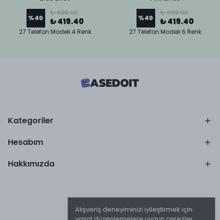
₺ 699.00
₺ 699.00
%
40
%
40
₺ 419.40
₺ 419.40
27 Telefon Modeli 4 Renk
27 Telefon Modeli 6 Renk
Kategoriler
Hesabım
Hakkımızda
Alışveriş deneyiminizi iyileştirmek için
yasal düzenlemelere uygun çerezler