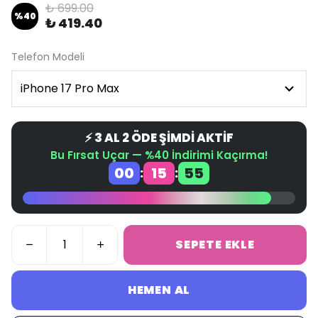
₺ 699.00
%
40
₺ 419.40
Telefon Modeli
⚡ 3 AL 2 ÖDE ŞİMDİ AKTİF
Bu Fırsat Uçar — %40 İndirimi Kaçırma!
00
15
55
:
:
SEPETE EKLE
HEMEN AL