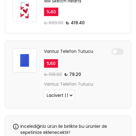
WR Sketch Hearts
%
40
₺ 699.00
₺ 419.40
Vantuz Telefon Tutucu
%
60
₺ 198.00
₺ 79.20
Vantuz Telefon Tutucu
İncelediğiniz ürün ile birlikte bu ürünler de
sepetinize eklenecektir!