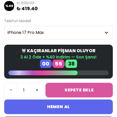
₺ 699.00
%
40
₺ 419.40
Telefon Modeli
🚨 KAÇIRANLAR PİŞMAN OLUYOR
3 Al 2 Öde + %40 İndirim — Son Şans!
00
55
38
:
:
SEPETE EKLE
HEMEN AL