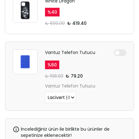
White Dragon
%
40
₺ 699.00
₺ 419.40
Vantuz Telefon Tutucu
%
60
₺ 198.00
₺ 79.20
Vantuz Telefon Tutucu
İncelediğiniz ürün ile birlikte bu ürünler de
sepetinize eklenecektir!