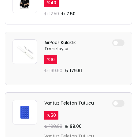
%
40
₺ 12.50
₺ 7.50
AirPods Kulaklık
Temizleyici
%
10
₺ 199.90
₺ 179.91
Vantuz Telefon Tutucu
%
50
₺ 198.00
₺ 99.00
Vantuz Telefon Tutucu