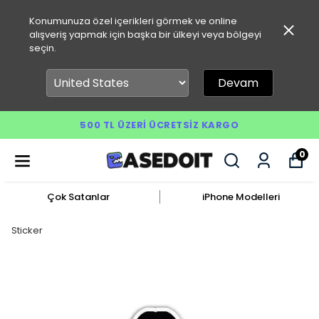
Konumunuza özel içerikleri görmek ve online
alışveriş yapmak için başka bir ülkeyi veya bölgeyi
seçin.
Devam
500 TL ÜZERI ÜCRETSIZ KARGO
0
Çok Satanlar
iPhone Modelleri
Sticker