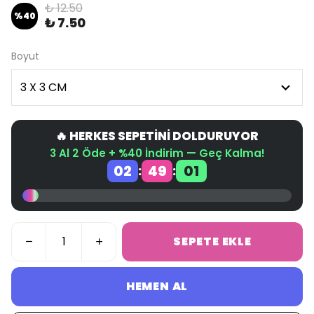
₺ 12.50
%
40
₺ 7.50
Boyut
🔥 HERKES SEPETİNİ DOLDURUYOR
3 Al 2 Öde + %40 İndirim — Geç Kalma!
02
49
01
:
:
SEPETE EKLE
HEMEN AL