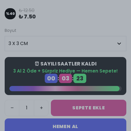
₺ 12.50
%
40
₺ 7.50
Boyut
⏰ SAYILI SAATLER KALDI
3 Al 2 Öde + Sürpriz Hediye — Hemen Sepete!
00
03
22
:
:
SEPETE EKLE
HEMEN AL