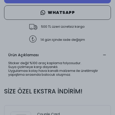
WHATSAPP
500 TL üzeri ücretsiz kargo
14 gün içinde iade değişim
Ürün Açıklaması
Sticker değil %100 araç kaplama folyosudur.
Suya çizilmeye karşı dayanıklı.
Uygulaması kolay hava kanallı malzeme ile üretilmiştir
yapıştıma sırasında balocuk oluşmaz.
SİZE ÖZEL EKSTRA İNDİRİM!
Couple Card