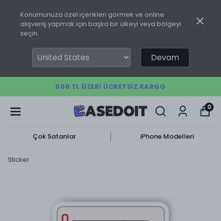
Konumunuza özel içerikleri görmek ve online
alışveriş yapmak için başka bir ülkeyi veya bölgeyi
seçin.
Devam
500 TL ÜZERI ÜCRETSIZ KARGO
0
Çok Satanlar
iPhone Modelleri
Sticker