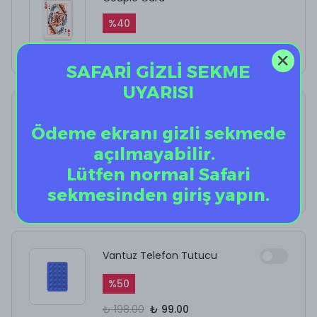
%
40
₺ 12.50
₺ 7.50
SAFARİ GİZLİ SEKME
UYARISI
AirPods Kulaklık
Temizleyici
Ödeme ekranı gizli sekmede
açılmayabilir.
%
10
Lütfen normal Safari
₺ 199.90
₺ 179.91
sekmesinden giriş yapın.
Vantuz Telefon Tutucu
%
50
₺ 198.00
₺ 99.00