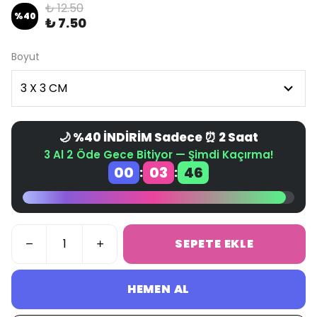
₺ 12.50
%
40
₺ 7.50
Boyut
🌙 %40 İNDİRİM Sadece ⏰ 2 Saat
3 Al 2 Öde Gece Bitiyor — Şimdi Kaçırma!
00
03
46
:
:
SEPETE EKLE
HEMEN AL