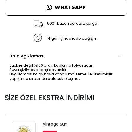
WHATSAPP
500 TL üzeri ücretsiz kargo
14 gün içinde iade değişim
Ürün Açıklaması
Sticker değil %100 araç kaplama folyosudur.
Suya çizilmeye karşı dayanıklı.
Uygulaması kolay hava kanallı malzeme ile üretilmiştir
yapıştıma sırasında balocuk oluşmaz.
SİZE ÖZEL EKSTRA İNDİRİM!
SAFARİ GİZLİ SEKME
UYARISI
Vintage Sun