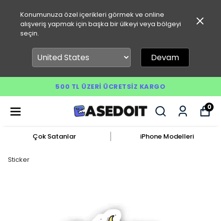
Konumunuza özel içerikleri görmek ve online
alışveriş yapmak için başka bir ülkeyi veya bölgeyi
seçin.
Devam
500 TL ÜZERI ÜCRETSIZ KARGO
0
Çok Satanlar
iPhone Modelleri
Sticker