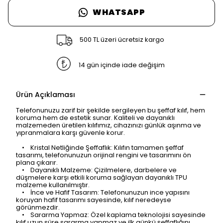
WHATSAPP
500 TL üzeri ücretsiz kargo
14 gün içinde iade değişim
Ürün Açıklaması
Telefonunuzu zarif bir şekilde sergileyen bu şeffaf kılıf, hem
koruma hem de estetik sunar. Kaliteli ve dayanıklı
malzemeden üretilen kılıfımız, cihazınızı günlük aşınma ve
yıpranmalara karşı güvenle korur.
• Kristal Netliğinde Şeffaflık: Kılıfın tamamen şeffaf
tasarımı, telefonunuzun orijinal rengini ve tasarımını ön
plana çıkarır.
• Dayanıklı Malzeme: Çizilmelere, darbelere ve
düşmelere karşı etkili koruma sağlayan dayanıklı TPU
malzeme kullanılmıştır.
• İnce ve Hafif Tasarım: Telefonunuzun ince yapısını
koruyan hafif tasarımı sayesinde, kılıf neredeyse
görünmezdir.
• Sararma Yapmaz: Özel kaplama teknolojisi sayesinde
kılıf uzun süre sararma yapmaz ve ilk günkü şeffaflığını