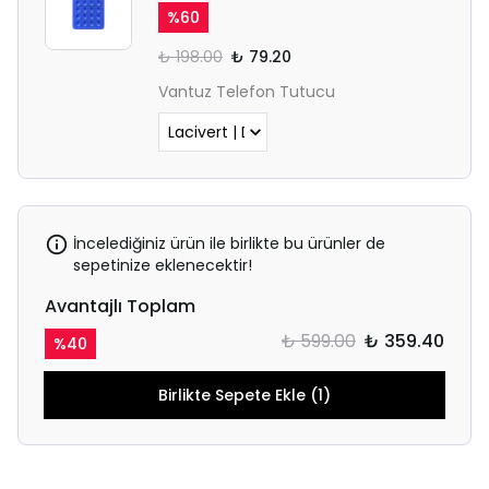
%
60
₺ 198.00
₺ 79.20
Vantuz Telefon Tutucu
İncelediğiniz ürün ile birlikte bu ürünler de
sepetinize eklenecektir!
Avantajlı Toplam
₺ 599.00
₺ 359.40
%
40
Birlikte Sepete Ekle (1)