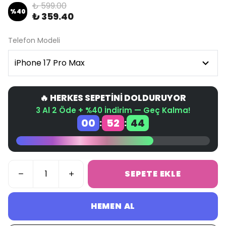
₺ 599.00
%
40
₺ 359.40
Telefon Modeli
🔥 HERKES SEPETİNİ DOLDURUYOR
3 Al 2 Öde + %40 İndirim — Geç Kalma!
00
52
44
:
:
SEPETE EKLE
HEMEN AL