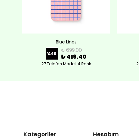
Blue Lines
₺ 699.00
%
40
₺ 419.40
27 Telefon Modeli 4 Renk
2
Kategoriler
Hesabım