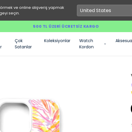
görmek ve online alışveriş yapmak
geyi seçin.
500 TL ÜZERI ÜCRETSIZ KARGO
Çok
Koleksiyonlar
Watch
Aksesua
r
Satanlar
Kordon