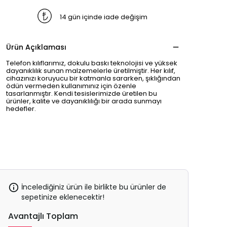
14 gün içinde iade değişim
Ürün Açıklaması
Telefon kılıflarımız, dokulu baskı teknolojisi ve yüksek
dayanıklılık sunan malzemelerle üretilmiştir. Her kılıf,
cihazınızı koruyucu bir katmanla sararken, şıklığından
ödün vermeden kullanımınız için özenle
tasarlanmıştır. Kendi tesislerimizde üretilen bu
ürünler, kalite ve dayanıklılığı bir arada sunmayı
hedefler.
İncelediğiniz ürün ile birlikte bu ürünler de
sepetinize eklenecektir!
Avantajlı Toplam