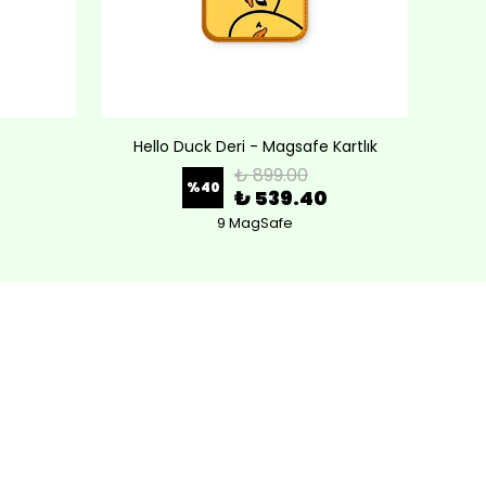
Hello Duck Deri - Magsafe Kartlık
Lov
₺ 899.00
%
40
₺ 539.40
9 MagSafe