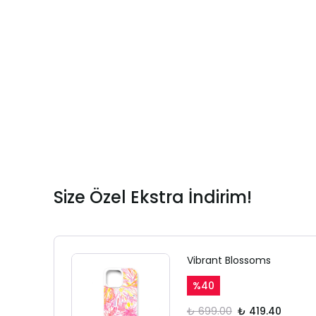
Size Özel Ekstra İndirim!
Vibrant Blossoms
%
40
₺ 699.00
₺ 419.40