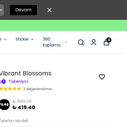
Devam
r
Sticker
360
0
Kaplama
Vibrant Blossoms
Tükeniyor
2 değerlendirme
₺ 699.00
%
40
₺ 419.40
Telefon Modeli