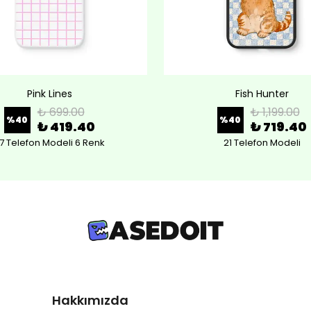
Pink Lines
Fish Hunter
₺ 699.00
₺ 1,199.00
%
40
%
40
₺ 419.40
₺ 719.40
7 Telefon Modeli 6 Renk
21 Telefon Modeli
Hakkımızda