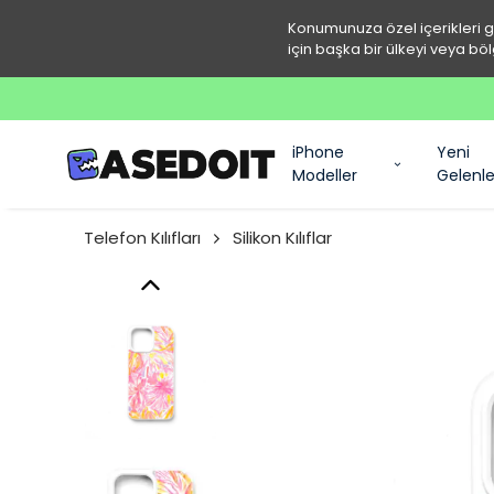
Konumunuza özel içerikleri 
için başka bir ülkeyi veya böl
iPhone
Yeni
Modeller
Gelenle
Telefon Kılıfları
Silikon Kılıflar