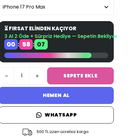
⏳ FIRSAT ELİNDEN KAÇIYOR
3 Al 2 Öde + Sürpriz Hediye — Sepetin Bekliyor
00
58
06
:
:
SEPETE EKLE
HEMEN AL
WHATSAPP
500 TL üzeri ücretsiz kargo