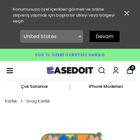
Konumunuza özel içerikleri görmek ve online
alışveriş yapmak için başka bir ülkeyi veya bölgeyi
seçin.
Devam
500 TL ÜZERI ÜCRETSIZ KARGO
0
Çok Satanlar
iPhone Modelleri
Kartlık
Snag Kartlık