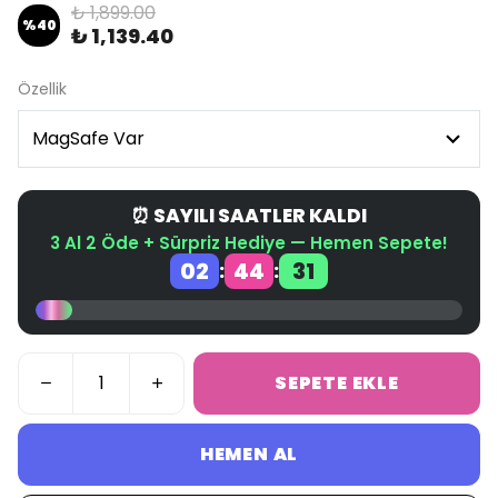
₺ 1,899.00
%
40
₺ 1,139.40
Özellik
⏰ SAYILI SAATLER KALDI
3 Al 2 Öde + Sürpriz Hediye — Hemen Sepete!
02
44
30
:
:
SEPETE EKLE
HEMEN AL