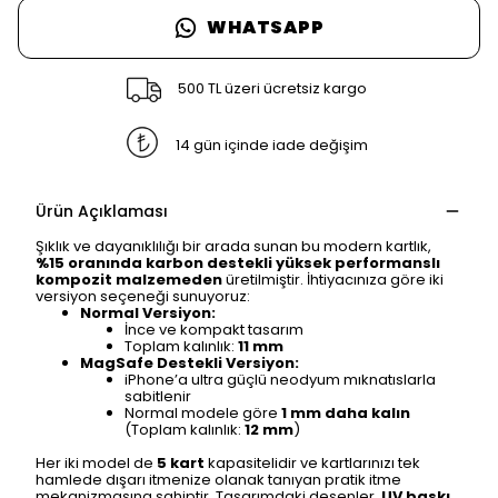
WHATSAPP
500 TL üzeri ücretsiz kargo
14 gün içinde iade değişim
Ürün Açıklaması
Şıklık ve dayanıklılığı bir arada sunan bu modern kartlık,
%15 oranında karbon destekli yüksek performanslı
kompozit malzemeden
üretilmiştir. İhtiyacınıza göre iki
versiyon seçeneği sunuyoruz:
Normal Versiyon:
İnce ve kompakt tasarım
Toplam kalınlık:
11 mm
MagSafe Destekli Versiyon:
iPhone’a ultra güçlü neodyum mıknatıslarla
sabitlenir
Normal modele göre
1 mm daha kalın
(Toplam kalınlık:
12 mm
)
Her iki model de
5 kart
kapasitelidir ve kartlarınızı tek
hamlede dışarı itmenize olanak tanıyan pratik itme
mekanizmasına sahiptir. Tasarımdaki desenler,
UV baskı