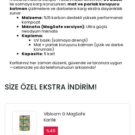
ile solmaya karşı korunurken;
mat ve parlak koruyucu
katman
çizilmelere ve darbelere karşı ekstra dayanıklılık
sunar.
Malzeme:
%15 karbon destekli yüksek performanslı
kompozit
Mıknatıs (MagSafe versiyon):
Ultra güçlü
neodyum mıknatıs
Kaplama:
UV baskı (solmaya dirençli)
Mat + parlak koruyucu katman (çizik ve darbe
koruması)
Kapasite:
5 kart
Kartlarınız her zaman düzenli, güvende ve tarzınıza uygun
—cebinizde ya da telefonunuzun arkasında!
SİZE ÖZEL EKSTRA İNDİRİM!
Vibloom G MagSafe
Kartlık
%
40