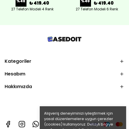
%
40
%
40
₺ 419.40
₺ 419.40
27 Telefon Modeli 4 Renk
27 Telefon Modeli 6 Renk
Kategoriler
Hesabım
Hakkımızda
Alışveriş deneyiminizi iyileştirmek için
yasal düzenlemelere uygun çerezler
(cookies) kullanıyoruz. Detaylı bilgiye