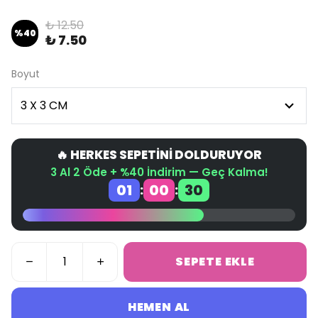
₺ 12.50
%
40
₺ 7.50
Boyut
🔥 HERKES SEPETİNİ DOLDURUYOR
3 Al 2 Öde + %40 İndirim — Geç Kalma!
01
00
30
:
:
SEPETE EKLE
HEMEN AL