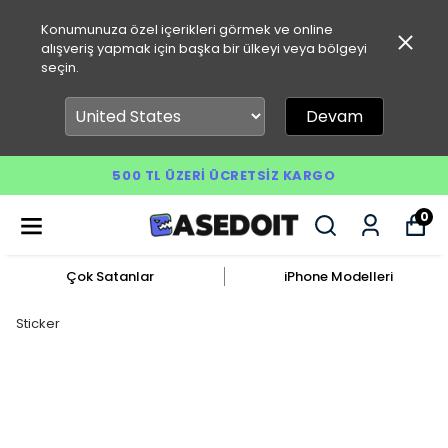
Konumunuza özel içerikleri görmek ve online
alışveriş yapmak için başka bir ülkeyi veya bölgeyi
seçin.
Devam
500 TL ÜZERI ÜCRETSIZ KARGO
0
Çok Satanlar
iPhone Modelleri
Sticker