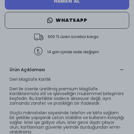
HEMEN AL
WHATSAPP
500 TL üzeri ücretsiz kargo
14 gün içinde iade değişim
Ürün Açıklaması
Deri MagSafe Kartlık
Deri ile özenle üretilmiş premium MagSafe
Kartlıklarımızla stil ve işlevselliğin mükemmel birleşimini
keşfedin. Bu kartlıklar sadece aksesuar değil, aynı
zamanda zarafet ve pratikliğin bir ifadesidir.
Güçlü mıknatısları sayesinde telefon ve kılıfa sağlam
bir şekilde yapışarak üstün stabilite ve kullanım kolaylığı
sağlar. İster işe gidiyor olun, ister gece dışarı çıkıyor
olun, kartlarınızın güvenle yerinde durduğundan emin
olabilirsiniz.