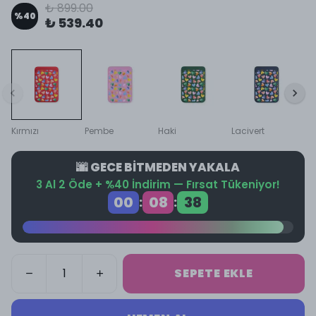
₺ 899.00
%
40
₺ 539.40
Kırmızı
Pembe
Haki
Lacivert
🌆 GECE BİTMEDEN YAKALA
3 Al 2 Öde + %40 İndirim — Fırsat Tükeniyor!
00
08
38
:
:
SEPETE EKLE