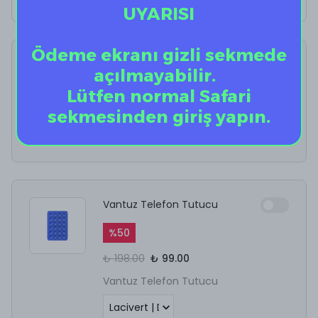
UYARISI
Ödeme ekranı gizli sekmede
AirPods Kulaklık
açılmayabilir.
Temizleyici
Lütfen normal Safari
%
10
sekmesinden giriş yapın.
₺ 199.90
₺ 179.91
Vantuz Telefon Tutucu
%
50
₺ 198.00
₺ 99.00
Vantuz Telefon Tutucu