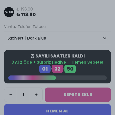
₺ 198.00
%
40
₺ 118.80
Vantuz Telefon Tutucu
⏰ SAYILI SAATLER KALDI
3 Al 2 Öde + Sürpriz Hediye — Hemen Sepete!
01
32
50
:
:
SEPETE EKLE
HEMEN AL