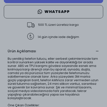
WHATSAPP
500 TL üzeri ücretsiz kargo
14 gün içinde iade değişim
Ürün Açıklaması
Bu yenilikçi telefon tutucu, eller serbest çekimlerinizde tam
kontrol sunarken yüksek kalite ve dayanıklılığı bir arada
sunar. ABS ve TPU karışımı gövdesi sayesinde esnek ama
kırılmaya karşı dirençli olan bu aparat; aynada, duşta,
camda ya da pürüzsüz tüm yüzeylerde telefonunuzu
sabitlemenize olanak tanır. Arka yüzeydeki 3M marka
güçlü yapışkan bant, telefon kılıfınıza zarar vermeden uzun
süreli tutunma sağlarken, 24 mini silikon vantuz, sarsıntısız
ve güvenilir bir kavrama sunar. Şık ve minimal tasarımı,
sosyal medya videolarınızda fark yaratacak; tekrar
yapıştırıp çıkarabileceğiniz yapısı ise hayatınızı
kolaylaştıracak.
Öne Çıkan Özellikler: