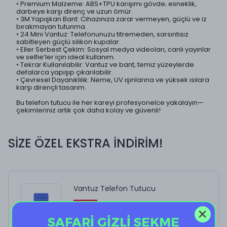
•
Premium Malzeme: ABS+TPU karışımı gövde; esneklik,
darbeye karşı direnç ve uzun ömür.
•
3M Yapışkan Bant: Cihazınıza zarar vermeyen, güçlü ve iz
bırakmayan tutunma.
•
24 Mini Vantuz: Telefonunuzu titremeden, sarsıntısız
sabitleyen güçlü silikon kupalar.
•
Eller Serbest Çekim: Sosyal medya videoları, canlı yayınlar
ve selfie’ler için ideal kullanım.
•
Tekrar Kullanılabilir: Vantuz ve bant, temiz yüzeylerde
defalarca yapışıp çıkarılabilir.
•
Çevresel Dayanıklılık: Neme, UV ışınlarına ve yüksek ısılara
karşı dirençli tasarım.
Bu telefon tutucu ile her kareyi profesyonelce yakalayın—
çekimleriniz artık çok daha kolay ve güvenli!
SİZE ÖZEL EKSTRA İNDİRİM!
Vantuz Telefon Tutucu
%
40
SAFARİ GİZLİ SEKME
₺ 198.00
₺ 118.80