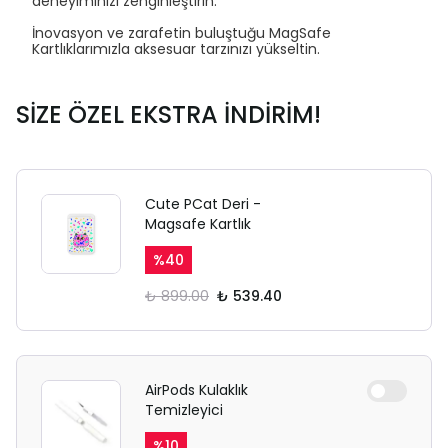
deneyiminizi zenginleştirin.
İnovasyon ve zarafetin buluştuğu MagSafe
Kartlıklarımızla aksesuar tarzınızı yükseltin.
SİZE ÖZEL EKSTRA İNDİRİM!
Cute PCat Deri -
Magsafe Kartlık
%
40
₺ 899.00
₺ 539.40
AirPods Kulaklık
Temizleyici
%
10