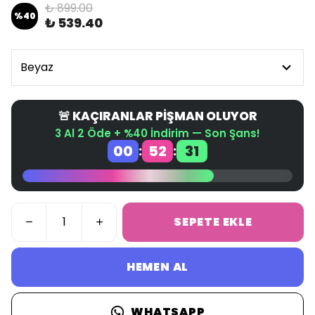
₺ 899.00
%
40
₺ 539.40
🚨 KAÇIRANLAR PİŞMAN OLUYOR
3 Al 2 Öde + %40 İndirim — Son Şans!
00
52
31
:
:
SEPETE EKLE
HEMEN AL
WHATSAPP