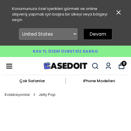
Konumunuza özel içerikleri görmek ve online
alışveriş yapmak için başka bir ülkeyi veya bölgeyi
seçin.
Devam
500 TL ÜZERI ÜCRETSIZ KARGO
0
Çok Satanlar
iPhone Modelleri
Koleksiyonlar
Jelly Pop