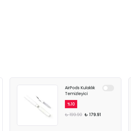
AirPods Kulaklık
Temizleyici
%
10
₺ 199.90
₺ 179.91