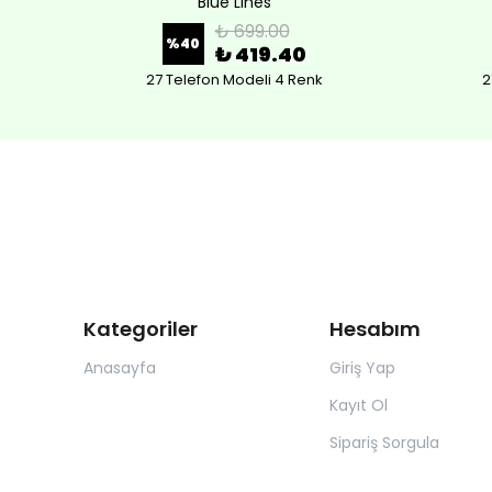
Blue Lines
₺ 699.00
%
40
₺ 419.40
27 Telefon Modeli 4 Renk
2
Kategoriler
Hesabım
Anasayfa
Giriş Yap
Kayıt Ol
Sipariş Sorgula