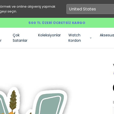
görmek ve online alışveriş yapmak
geyi seçin.
500 TL ÜZERI ÜCRETSIZ KARGO
Çok
Koleksiyonlar
Watch
Aksesua
r
Satanlar
Kordon