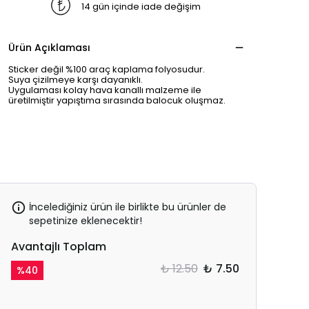
14 gün içinde iade değişim
Ürün Açıklaması
Sticker değil %100 araç kaplama folyosudur.
Suya çizilmeye karşı dayanıklı.
Uygulaması kolay hava kanallı malzeme ile
üretilmiştir yapıştıma sırasında balocuk oluşmaz.
İncelediğiniz ürün ile birlikte bu ürünler de
sepetinize eklenecektir!
Avantajlı Toplam
₺ 12.50
₺ 7.50
%
40