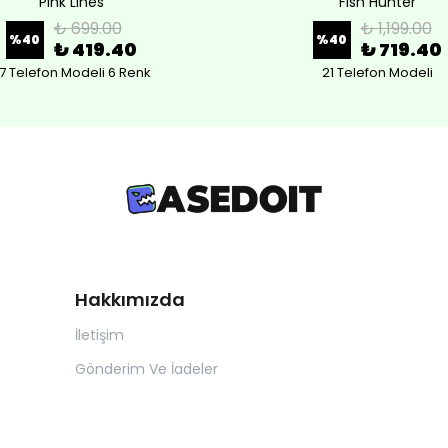
Pink Lines
Fish Hunter
₺ 699.00
₺ 1,199.00
%
40
%
40
₺ 419.40
₺ 719.40
7 Telefon Modeli 6 Renk
21 Telefon Modeli
Hakkımızda
İletişim
Gönderim Ve İadeler