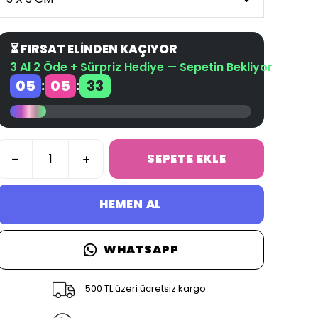
⏳ FIRSAT ELİNDEN KAÇIYOR
3 Al 2 Öde + Sürpriz Hediye — Sepetin Bekliyor
05
05
33
:
:
SEPETE EKLE
HEMEN AL
WHATSAPP
500 TL üzeri ücretsiz kargo