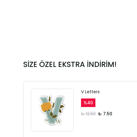
SİZE ÖZEL EKSTRA İNDİRİM!
V Letters
%
40
₺ 12.50
₺ 7.50