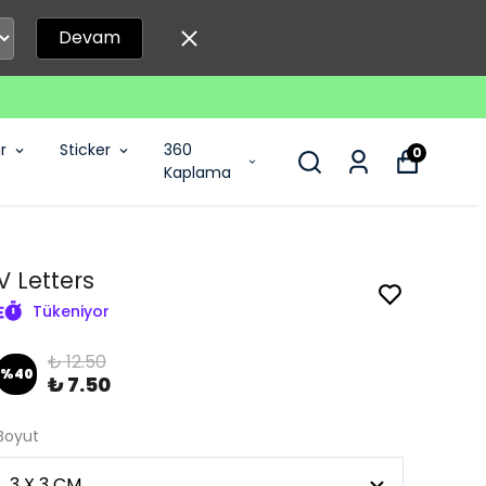
Devam
r
Sticker
360
0
Kaplama
V Letters
Tükeniyor
₺ 12.50
%
40
₺ 7.50
Boyut