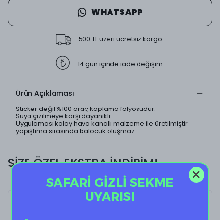
WHATSAPP
500 TL üzeri ücretsiz kargo
14 gün içinde iade değişim
Ürün Açıklaması
Sticker değil %100 araç kaplama folyosudur.
Suya çizilmeye karşı dayanıklı.
Uygulaması kolay hava kanallı malzeme ile üretilmiştir
yapıştıma sırasında balocuk oluşmaz.
SİZE ÖZEL EKSTRA İNDİRİM!
SAFARİ GİZLİ SEKME
UYARISI
Unagi