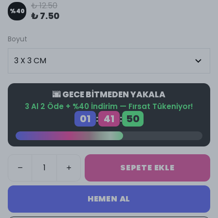
₺ 12.50
%
40
₺ 7.50
Boyut
🌆 GECE BİTMEDEN YAKALA
3 Al 2 Öde + %40 İndirim — Fırsat Tükeniyor!
01
41
50
:
:
SEPETE EKLE
HEMEN AL