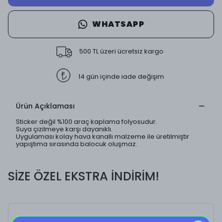
WHATSAPP
500 TL üzeri ücretsiz kargo
14 gün içinde iade değişim
Ürün Açıklaması
Sticker değil %100 araç kaplama folyosudur.
Suya çizilmeye karşı dayanıklı.
Uygulaması kolay hava kanallı malzeme ile üretilmiştir
yapıştıma sırasında balocuk oluşmaz.
SİZE ÖZEL EKSTRA İNDİRİM!
Ugly Girl