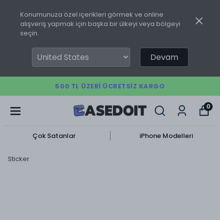
Konumunuza özel içerikleri görmek ve online
alışveriş yapmak için başka bir ülkeyi veya bölgeyi
seçin.
Devam
500 TL ÜZERI ÜCRETSIZ KARGO
0
Çok Satanlar
iPhone Modelleri
Sticker