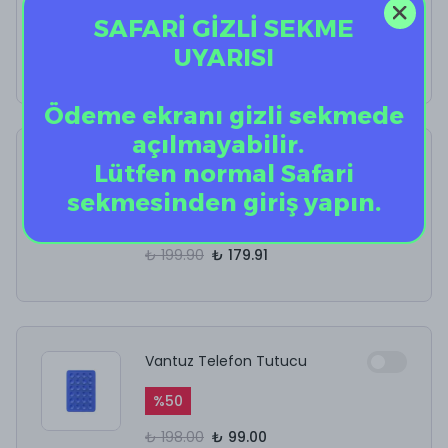
SAFARİ GİZLİ SEKME
%
40
UYARISI
₺ 12.50
₺ 7.50
Ödeme ekranı gizli sekmede
açılmayabilir.
AirPods Kulaklık
Lütfen normal Safari
Temizleyici
sekmesinden giriş yapın.
%
10
₺ 199.90
₺ 179.91
Vantuz Telefon Tutucu
%
50
₺ 198.00
₺ 99.00