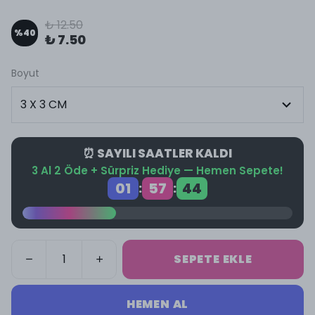
₺ 12.50
%
40
₺ 7.50
Boyut
⏰ SAYILI SAATLER KALDI
3 Al 2 Öde + Sürpriz Hediye — Hemen Sepete!
01
57
44
:
:
SEPETE EKLE
HEMEN AL