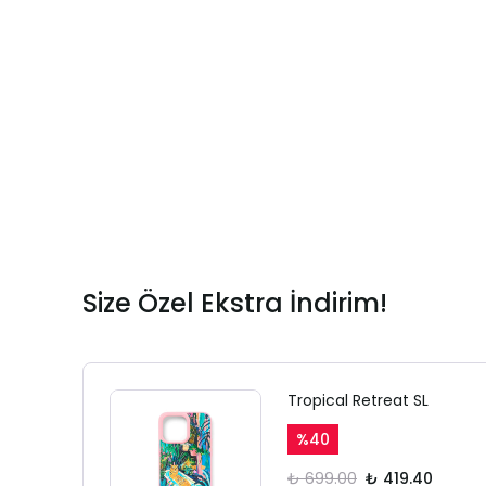
Size Özel Ekstra İndirim!
Tropical Retreat SL
%
40
₺ 699.00
₺ 419.40