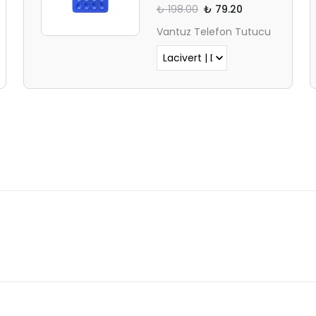
UYARISI
₺ 198.00
₺ 79.20
Vantuz Telefon Tutucu
Ödeme ekranı gizli sekmede
açılmayabilir.
Lütfen normal Safari
sekmesinden giriş yapın.