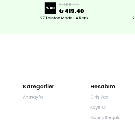
₺ 699.00
%
40
₺ 419.40
27 Telefon Modeli 4 Renk
2
Kategoriler
Hesabım
Anasayfa
Giriş Yap
Kayıt Ol
Sipariş Sorgula