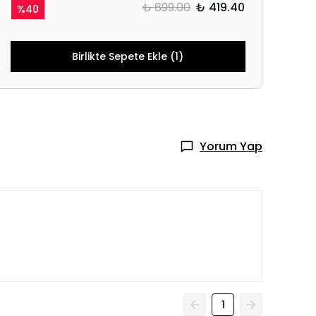
₺ 699.00
₺ 419.40
%
40
Birlikte Sepete Ekle (1)
Yorum Yap
1