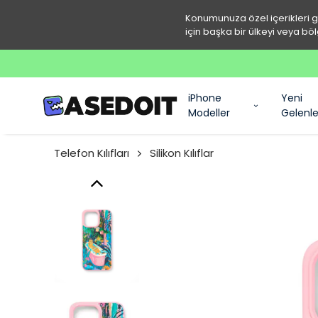
Konumunuza özel içerikleri 
için başka bir ülkeyi veya böl
iPhone
Yeni
Modeller
Gelenle
Telefon Kılıfları
Silikon Kılıflar