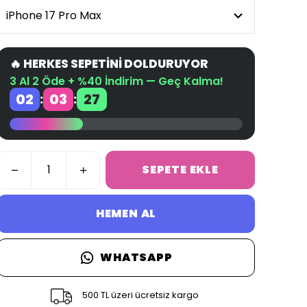
🔥 HERKES SEPETİNİ DOLDURUYOR
3 Al 2 Öde + %40 İndirim — Geç Kalma!
02
03
27
:
:
SEPETE EKLE
HEMEN AL
WHATSAPP
500 TL üzeri ücretsiz kargo