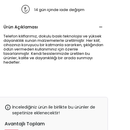
14 gün içinde iade değişim
Ürün Açıklaması
Telefon kılıflarımız, dokulu baskı teknolojisi ve yüksek
dayanıklılık sunan malzemelerle üretilmiştir. Her kılıf,
cihazınızı koruyucu bir katmanla sararken, şıklığından
ödün vermeden kullanımınız için özenle
tasarlanmıştır. Kendi tesislerimizde üretilen bu
ürünler, kalite ve dayanıklılığı bir arada sunmayı
hedefler.
İncelediğiniz ürün ile birlikte bu ürünler de
sepetinize eklenecektir!
Avantajlı Toplam