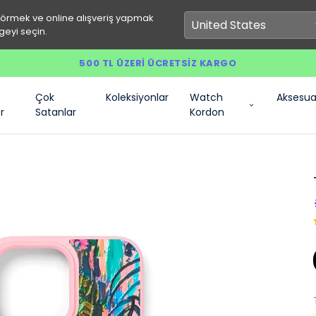
görmek ve online alışveriş yapmak
geyi seçin.
500 TL ÜZERI ÜCRETSIZ KARGO
Çok
Koleksiyonlar
Watch
Aksesua
r
Satanlar
Kordon