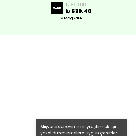
₺ 899.00
%
40
₺ 539.40
9 MagSafe
Alışveriş deneyiminizi iyileştirmek için
yasal düzenlemelere uygun çerezler