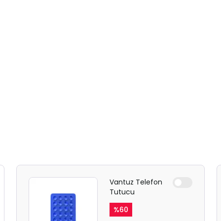
Vantuz Telefon
Tutucu
SAFARİ GİZLİ SEKME
%
60