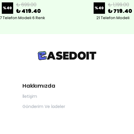
₺ 699.00
₺ 1,199.00
%
40
%
40
₺ 419.40
₺ 719.40
7 Telefon Modeli 6 Renk
21 Telefon Modeli
Hakkımızda
İletişim
Gönderim Ve İadeler