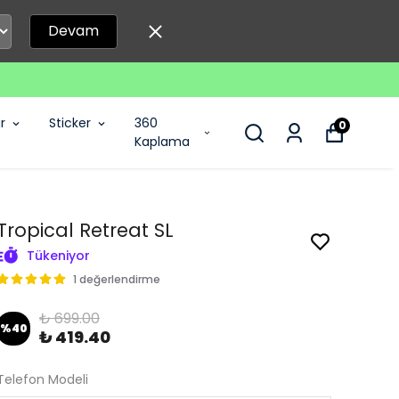
Devam
r
Sticker
360
0
Kaplama
Tropical Retreat SL
Tükeniyor
1 değerlendirme
₺ 699.00
%
40
₺ 419.40
Telefon Modeli