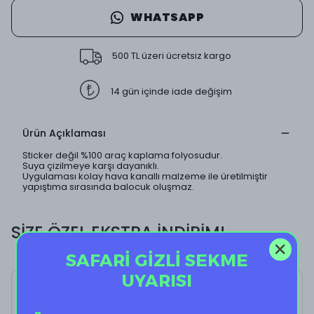
WHATSAPP
500 TL üzeri ücretsiz kargo
14 gün içinde iade değişim
Ürün Açıklaması
Sticker değil %100 araç kaplama folyosudur.
Suya çizilmeye karşı dayanıklı.
Uygulaması kolay hava kanallı malzeme ile üretilmiştir
yapıştıma sırasında balocuk oluşmaz.
SİZE ÖZEL EKSTRA İNDİRİM!
SAFARİ GİZLİ SEKME
UYARISI
Tropical I