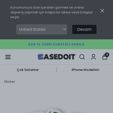
Konumunuza özel içerikleri görmek ve online
alışveriş yapmak için başka bir ülkeyi veya bölgeyi
seçin.
Devam
500 TL ÜZERI ÜCRETSIZ KARGO
0
Çok Satanlar
iPhone Modelleri
Sticker