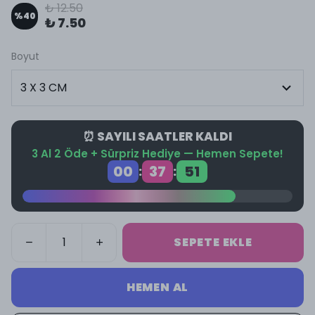
₺ 12.50
%
40
₺ 7.50
Boyut
⏰ SAYILI SAATLER KALDI
3 Al 2 Öde + Sürpriz Hediye — Hemen Sepete!
00
37
50
:
:
SEPETE EKLE
HEMEN AL