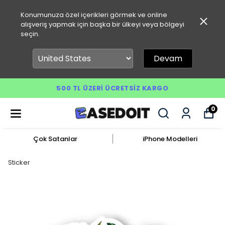
Konumunuza özel içerikleri görmek ve online
alışveriş yapmak için başka bir ülkeyi veya bölgeyi
seçin.
Devam
500 TL ÜZERI ÜCRETSIZ KARGO
0
Çok Satanlar
iPhone Modelleri
Sticker