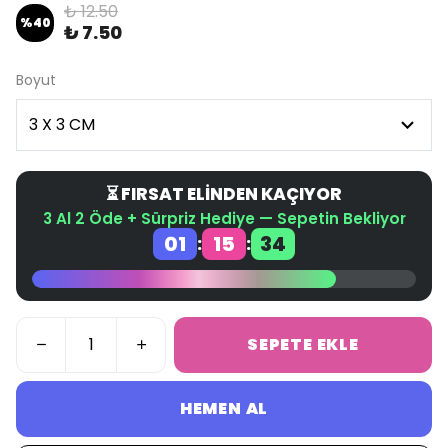
₺ 12.50
%
40
₺ 7.50
Boyut
⏳ FIRSAT ELİNDEN KAÇIYOR
3 Al 2 Öde + Sürpriz Hediye — Sepetin Bekliyor
01
15
34
:
:
SEPETE EKLE
HEMEN AL