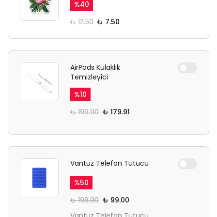
%
40
₺ 12.50
₺ 7.50
AirPods Kulaklık
Temizleyici
%
10
₺ 199.90
₺ 179.91
Vantuz Telefon Tutucu
%
50
₺ 198.00
₺ 99.00
Vantuz Telefon Tutucu