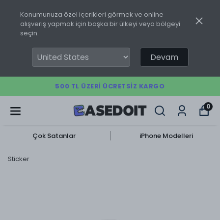
Konumunuza özel içerikleri görmek ve online
alışveriş yapmak için başka bir ülkeyi veya bölgeyi
seçin.
Devam
500 TL ÜZERI ÜCRETSIZ KARGO
0
Çok Satanlar
iPhone Modelleri
Sticker