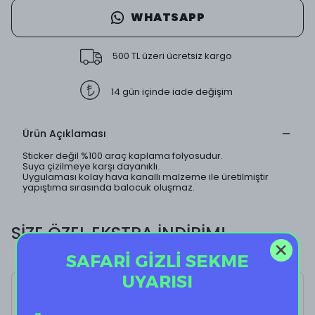
WHATSAPP
500 TL üzeri ücretsiz kargo
14 gün içinde iade değişim
Ürün Açıklaması
Sticker değil %100 araç kaplama folyosudur.
Suya çizilmeye karşı dayanıklı.
Uygulaması kolay hava kanallı malzeme ile üretilmiştir
yapıştıma sırasında balocuk oluşmaz.
SİZE ÖZEL EKSTRA İNDİRİM!
SAFARİ GİZLİ SEKME
UYARISI
THUMBS UP!