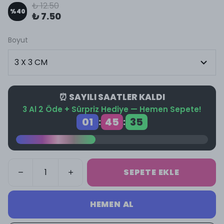
₺ 12.50
%
40
₺ 7.50
Boyut
⏰ SAYILI SAATLER KALDI
3 Al 2 Öde + Sürpriz Hediye — Hemen Sepete!
01
45
34
:
:
SEPETE EKLE
HEMEN AL