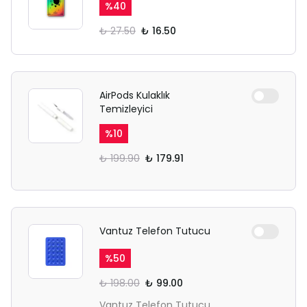
%
40
₺ 27.50
₺ 16.50
AirPods Kulaklık
Temizleyici
%
10
₺ 199.90
₺ 179.91
Vantuz Telefon Tutucu
%
50
₺ 198.00
₺ 99.00
Vantuz Telefon Tutucu