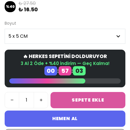
₺ 27.50
%
40
₺ 16.50
Boyut
🔥 HERKES SEPETİNİ DOLDURUYOR
3 Al 2 Öde + %40 İndirim — Geç Kalma!
00
57
02
:
:
SEPETE EKLE
HEMEN AL