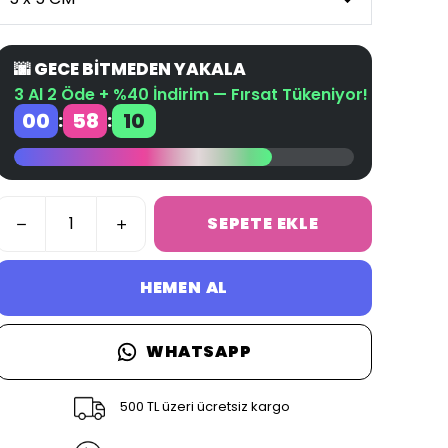
🌆 GECE BİTMEDEN YAKALA
3 Al 2 Öde + %40 İndirim — Fırsat Tükeniyor!
00
58
09
:
:
SEPETE EKLE
HEMEN AL
WHATSAPP
500 TL üzeri ücretsiz kargo