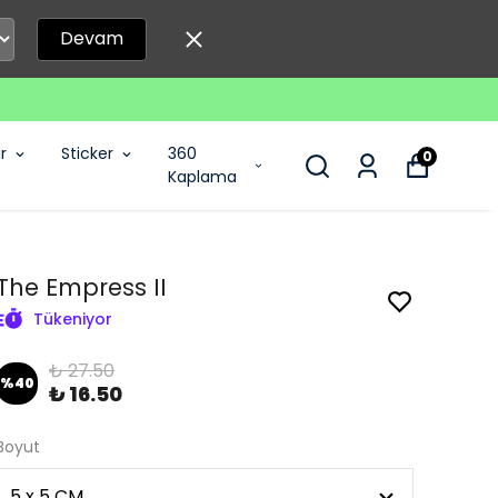
Devam
r
Sticker
360
0
Kaplama
The Empress II
Tükeniyor
₺ 27.50
%
40
₺ 16.50
Boyut