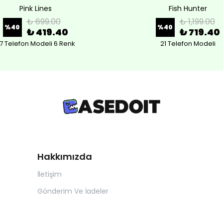
Pink Lines
Fish Hunter
₺ 699.00
₺ 1,199.00
%
40
%
40
₺ 419.40
₺ 719.40
7 Telefon Modeli 6 Renk
21 Telefon Modeli
Hakkımızda
İletişim
Gönderim Ve İadeler