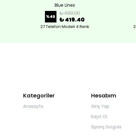
Blue Lines
₺ 699.00
%
40
₺ 419.40
27 Telefon Modeli 4 Renk
2
Kategoriler
Hesabım
Anasayfa
Giriş Yap
Kayıt Ol
Sipariş Sorgula