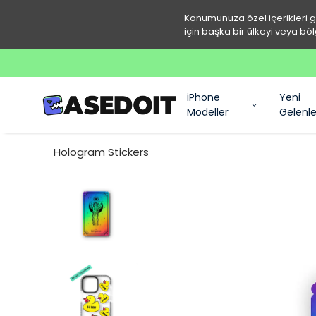
Konumunuza özel içerikleri 
için başka bir ülkeyi veya böl
iPhone
Yeni
Modeller
Gelenle
Hologram Stickers