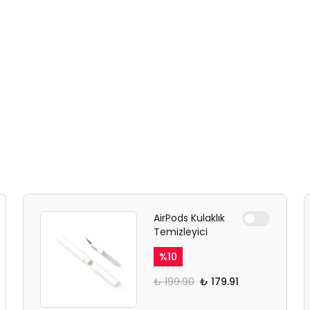
AirPods Kulaklık
Temizleyici
%
10
₺ 199.90
₺ 179.91