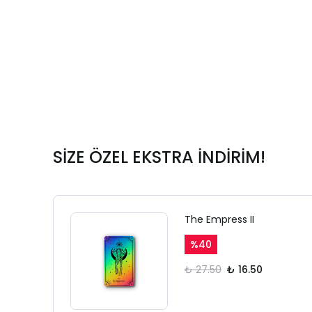
SİZE ÖZEL EKSTRA İNDİRİM!
The Empress II
%
40
₺ 27.50
₺ 16.50