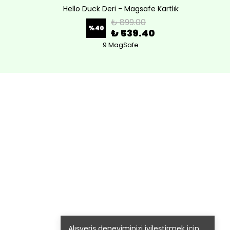
Hello Duck Deri - Magsafe Kartlık
Lov
₺ 899.00
%
40
₺ 539.40
9 MagSafe
Alışveriş deneyiminizi iyileştirmek için