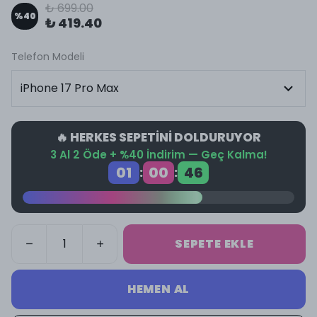
₺ 699.00
%
40
₺ 419.40
Telefon Modeli
🔥 HERKES SEPETİNİ DOLDURUYOR
3 Al 2 Öde + %40 İndirim — Geç Kalma!
01
00
46
:
:
SEPETE EKLE
HEMEN AL