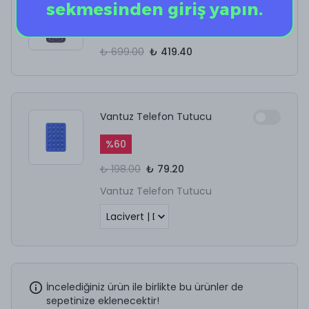
The CHARIOT PM
sekmesinden giriş yapın.
%
40
₺ 699.00
₺ 419.40
Vantuz Telefon Tutucu
%
60
₺ 198.00
₺ 79.20
Vantuz Telefon Tutucu
İncelediğiniz ürün ile birlikte bu ürünler de
sepetinize eklenecektir!