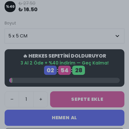
₺ 27.50
%
40
₺ 16.50
Boyut
🔥 HERKES SEPETİNİ DOLDURUYOR
3 Al 2 Öde + %40 İndirim — Geç Kalma!
02
54
28
:
:
SEPETE EKLE
HEMEN AL