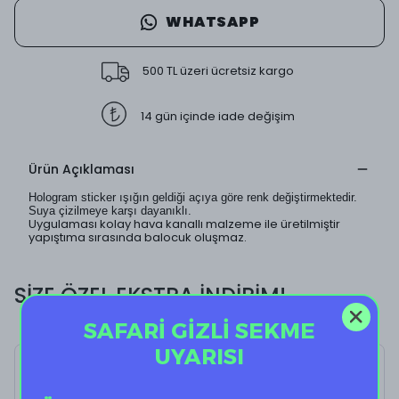
WHATSAPP
500 TL üzeri ücretsiz kargo
14 gün içinde iade değişim
Ürün Açıklaması
Hologram sticker ışığın geldiği açıya göre renk değiştirmektedir.
Suya çizilmeye karşı dayanıklı.
Uygulaması kolay hava kanallı malzeme ile üretilmiştir
yapıştıma sırasında balocuk oluşmaz.
SİZE ÖZEL EKSTRA İNDİRİM!
SAFARİ GİZLİ SEKME
UYARISI
Holo Twin Cat