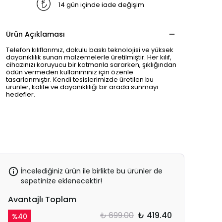
14 gün içinde iade değişim
Ürün Açıklaması
Telefon kılıflarımız, dokulu baskı teknolojisi ve yüksek
dayanıklılık sunan malzemelerle üretilmiştir. Her kılıf,
cihazınızı koruyucu bir katmanla sararken, şıklığından
ödün vermeden kullanımınız için özenle
tasarlanmıştır. Kendi tesislerimizde üretilen bu
ürünler, kalite ve dayanıklılığı bir arada sunmayı
hedefler.
İncelediğiniz ürün ile birlikte bu ürünler de
sepetinize eklenecektir!
Avantajlı Toplam
₺ 699.00
₺ 419.40
%
40