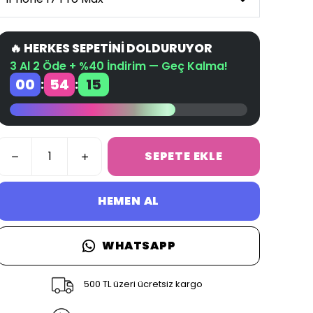
🔥 HERKES SEPETİNİ DOLDURUYOR
3 Al 2 Öde + %40 İndirim — Geç Kalma!
00
54
14
:
:
SEPETE EKLE
HEMEN AL
WHATSAPP
500 TL üzeri ücretsiz kargo