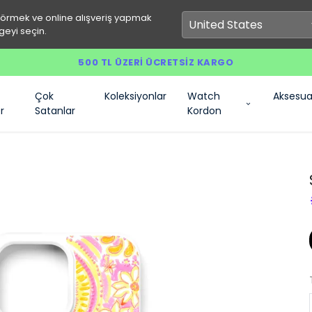
görmek ve online alışveriş yapmak
geyi seçin.
500 TL ÜZERI ÜCRETSIZ KARGO
Çok
Koleksiyonlar
Watch
Aksesua
r
Satanlar
Kordon