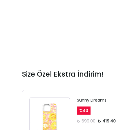
Size Özel Ekstra İndirim!
Sunny Dreams
%
40
₺ 699.00
₺ 419.40