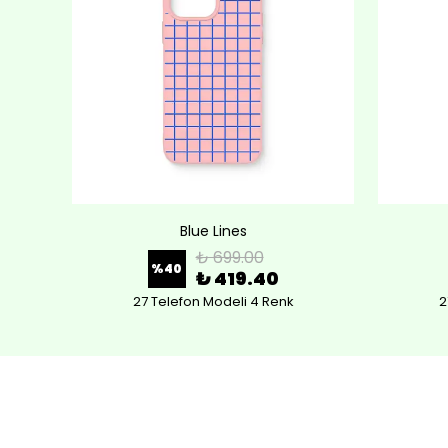
Blue Lines
₺ 699.00
%
40
₺ 419.40
27 Telefon Modeli 4 Renk
2