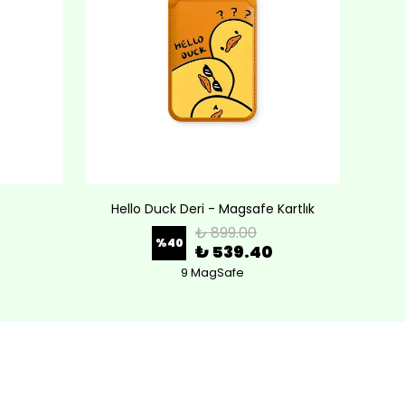
Hello Duck Deri - Magsafe Kartlık
Lov
₺ 899.00
%
40
₺ 539.40
9 MagSafe