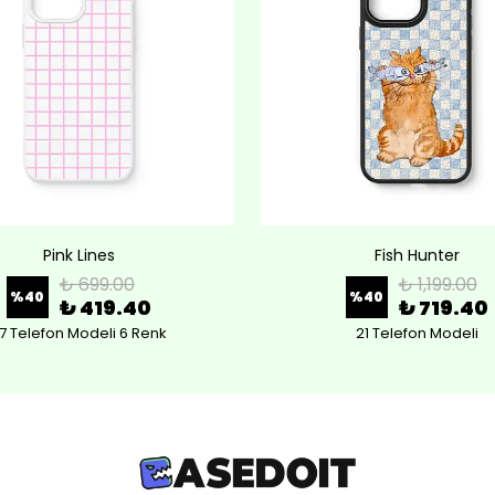
Pink Lines
Fish Hunter
₺ 699.00
₺ 1,199.00
%
40
%
40
₺ 419.40
₺ 719.40
7 Telefon Modeli 6 Renk
21 Telefon Modeli