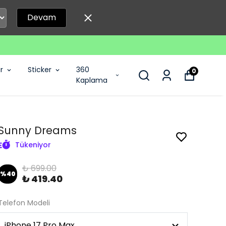
Devam
r
Sticker
360
0
Kaplama
Sunny Dreams
Tükeniyor
₺ 699.00
%
40
₺ 419.40
Telefon Modeli