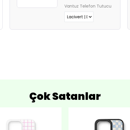
Lütfen normal Safari
Vantuz Telefon Tutucu
sekmesinden giriş yapın.
Çok Satanlar