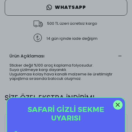
WHATSAPP
500 TL üzeri ücretsiz kargo
14 gün içinde iade değişim
Ürün Açıklaması
Sticker değil %100 araç kaplama folyosudur.
Suya çizilmeye karşı dayanıklı.
Uygulaması kolay hava kanallı malzeme ile üretilmiştir
yapıştıma sırasında balocuk oluşmaz.
SİZE ÖZEL EKSTRA İNDİRİM!
SAFARİ GİZLİ SEKME
UYARISI
Sun Glasses