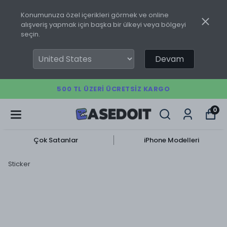
Konumunuza özel içerikleri görmek ve online
alışveriş yapmak için başka bir ülkeyi veya bölgeyi
seçin.
Devam
500 TL ÜZERI ÜCRETSIZ KARGO
0
Çok Satanlar
iPhone Modelleri
Sticker