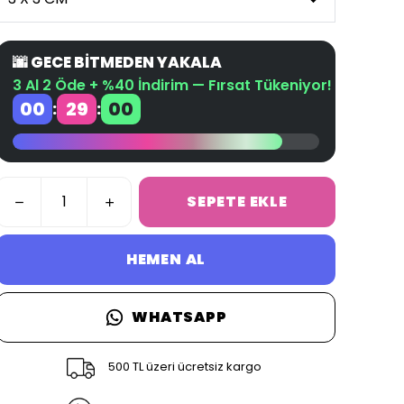
🌆 GECE BİTMEDEN YAKALA
3 Al 2 Öde + %40 İndirim — Fırsat Tükeniyor!
00
28
59
:
:
SEPETE EKLE
HEMEN AL
WHATSAPP
500 TL üzeri ücretsiz kargo