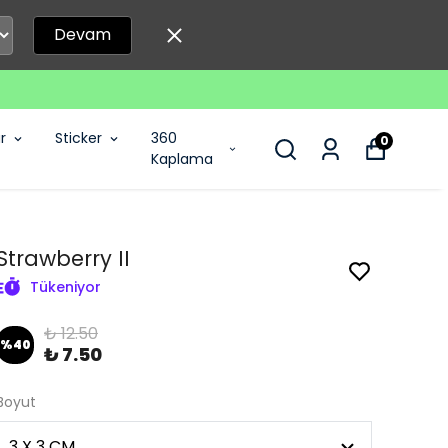
Devam
r
Sticker
360
0
Kaplama
Strawberry II
Tükeniyor
₺ 12.50
%
40
₺ 7.50
Boyut