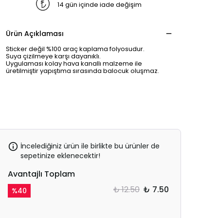
14 gün içinde iade değişim
Ürün Açıklaması
Sticker değil %100 araç kaplama folyosudur.
Suya çizilmeye karşı dayanıklı.
Uygulaması kolay hava kanallı malzeme ile
üretilmiştir yapıştıma sırasında balocuk oluşmaz.
İncelediğiniz ürün ile birlikte bu ürünler de
sepetinize eklenecektir!
Avantajlı Toplam
₺ 12.50
₺ 7.50
%
40