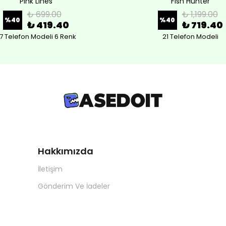
Pink Lines
Fish Hunter
₺ 699.00
₺ 1,199.00
%
40
%
40
₺ 419.40
₺ 719.40
7 Telefon Modeli 6 Renk
21 Telefon Modeli
Hakkımızda
İletişim
Gönderim Ve İadeler