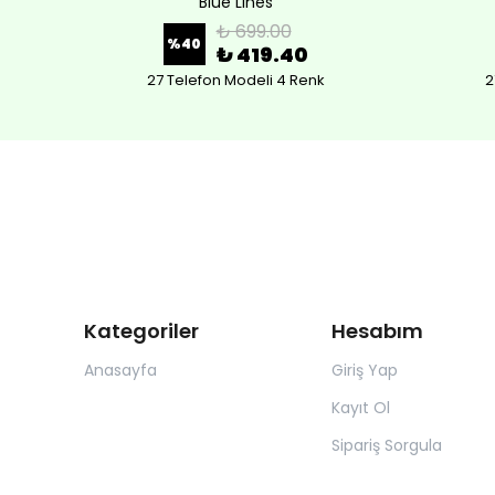
Blue Lines
₺ 699.00
%
40
₺ 419.40
27 Telefon Modeli 4 Renk
2
Kategoriler
Hesabım
Anasayfa
Giriş Yap
Kayıt Ol
Sipariş Sorgula