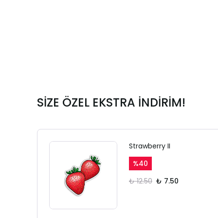
SİZE ÖZEL EKSTRA İNDİRİM!
Strawberry II
%
40
₺ 12.50
₺ 7.50