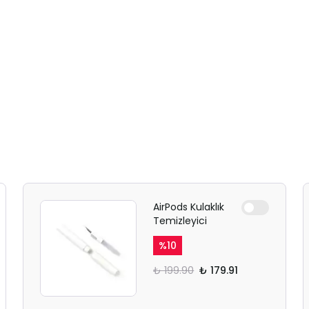
AirPods Kulaklık
Temizleyici
%
10
₺ 199.90
₺ 179.91
SAFARİ GİZLİ SEKME