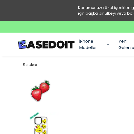
Konumunuza özel içerikleri 
için başka bir ülkeyi veya böl
iPhone
Yeni
Modeller
Gelenle
Sticker