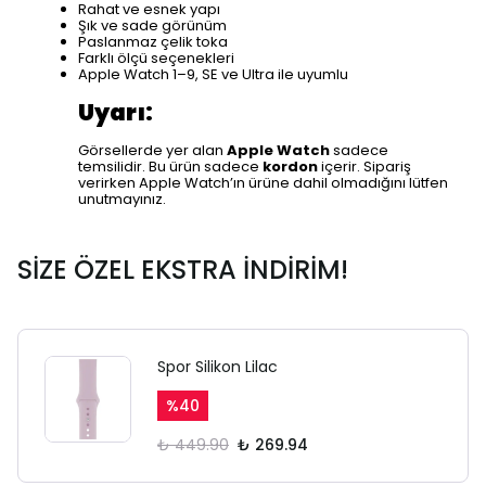
Rahat ve esnek yapı
Şık ve sade görünüm
Paslanmaz çelik toka
Farklı ölçü seçenekleri
Apple Watch 1–9, SE ve Ultra ile uyumlu
Uyarı:
SAFARİ GİZLİ SEKME
UYARISI
Görsellerde yer alan
Apple Watch
sadece
temsilidir. Bu ürün sadece
kordon
içerir. Sipariş
verirken Apple Watch’ın ürüne dahil olmadığını lütfen
unutmayınız.
Ödeme ekranı gizli sekmede
açılmayabilir.
SİZE ÖZEL EKSTRA İNDİRİM!
Lütfen normal Safari
sekmesinden giriş yapın.
Spor Silikon Lilac
%
40
₺ 449.90
₺ 269.94