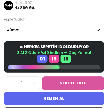
₺ 449.90
%
40
₺ 269.94
Apple Watch
🔥 HERKES SEPETİNİ DOLDURUYOR
3 Al 2 Öde + %40 İndirim — Geç Kalma!
01
19
16
:
:
SEPETE EKLE
HEMEN AL