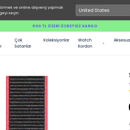
görmek ve online alışveriş yapmak
geyi seçin.
500 TL ÜZERI ÜCRETSIZ KARGO
Çok
Koleksiyonlar
Watch
Aksesua
r
Satanlar
Kordon