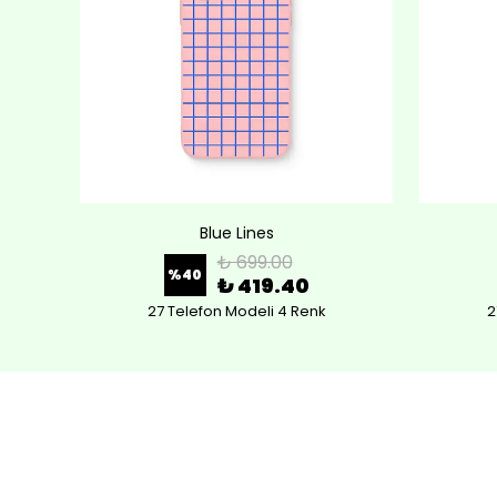
Blue Lines
₺ 699.00
%
40
₺ 419.40
27 Telefon Modeli 4 Renk
2