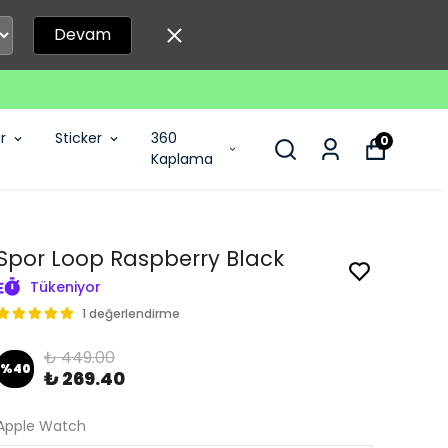
Devam
r
Sticker
360
0
Kaplama
Spor Loop Raspberry Black
Tükeniyor
1 değerlendirme
₺ 449.00
%
40
₺ 269.40
Apple Watch