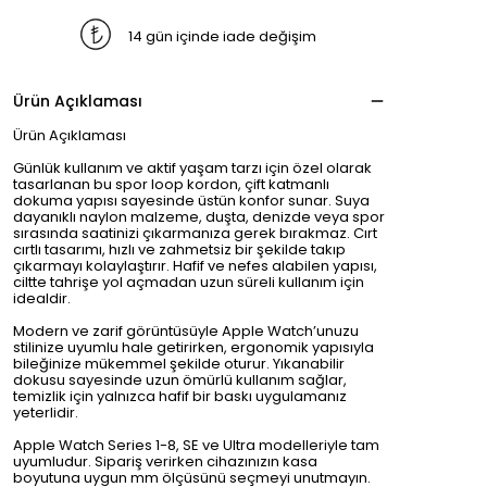
14 gün içinde iade değişim
Ürün Açıklaması
Ürün Açıklaması
Günlük kullanım ve aktif yaşam tarzı için özel olarak
tasarlanan bu spor loop kordon, çift katmanlı
dokuma yapısı sayesinde üstün konfor sunar. Suya
dayanıklı naylon malzeme, duşta, denizde veya spor
sırasında saatinizi çıkarmanıza gerek bırakmaz. Cırt
cırtlı tasarımı, hızlı ve zahmetsiz bir şekilde takıp
çıkarmayı kolaylaştırır. Hafif ve nefes alabilen yapısı,
ciltte tahrişe yol açmadan uzun süreli kullanım için
idealdir.
Modern ve zarif görüntüsüyle Apple Watch’unuzu
stilinize uyumlu hale getirirken, ergonomik yapısıyla
bileğinize mükemmel şekilde oturur. Yıkanabilir
dokusu sayesinde uzun ömürlü kullanım sağlar,
temizlik için yalnızca hafif bir baskı uygulamanız
yeterlidir.
Apple Watch Series 1-8, SE ve Ultra modelleriyle tam
uyumludur. Sipariş verirken cihazınızın kasa
boyutuna uygun mm ölçüsünü seçmeyi unutmayın.