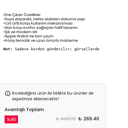
Öne Çıkan Özellikler
•Suya dayanıklı, nefes alabilen dokuma yapı
•Cırt cırtlı kolay kullanım mekanizması
•Gün boyu konfor sağlayan hafif tasarım
•Şık ve modern stil
•Apple Watch ile tam uyum
•Kolay temizlik ve uzun ömürlü malzeme
Not:
Sadece kordon gönderilir; görsellerde görünen saa
İncelediğiniz ürün ile birlikte bu ürünler de
sepetinize eklenecektir!
Avantajlı Toplam
₺ 449.00
₺ 269.40
%
40