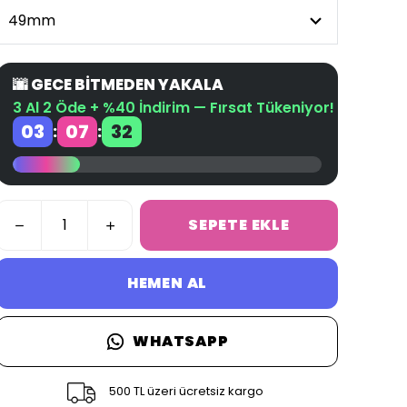
🌆 GECE BİTMEDEN YAKALA
3 Al 2 Öde + %40 İndirim — Fırsat Tükeniyor!
03
07
32
:
:
SEPETE EKLE
HEMEN AL
WHATSAPP
500 TL üzeri ücretsiz kargo