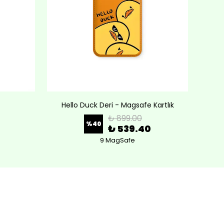
Hello Duck Deri - Magsafe Kartlık
Lov
₺ 899.00
%
40
₺ 539.40
9 MagSafe