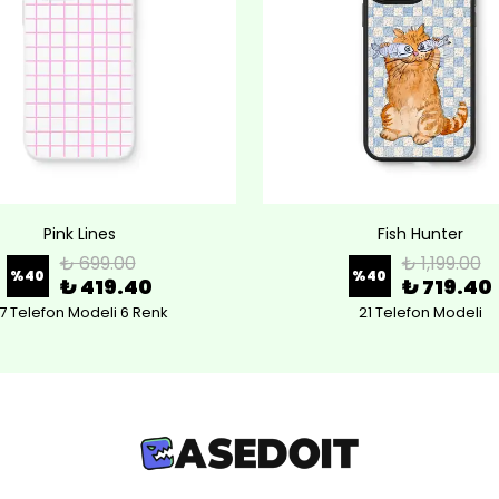
Pink Lines
Fish Hunter
₺ 699.00
₺ 1,199.00
%
40
%
40
₺ 419.40
₺ 719.40
7 Telefon Modeli 6 Renk
21 Telefon Modeli