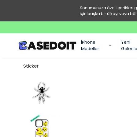
Konumunuza özel içerikleri 
için başka bir ülkeyi veya böl
iPhone
Yeni
Modeller
Gelenle
Sticker