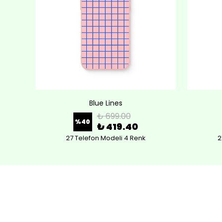
Blue Lines
₺ 699.00
%
40
₺ 419.40
27 Telefon Modeli 4 Renk
2