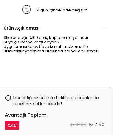
14 gün içinde iade değişim
Ürün Açıklaması
Sticker değil %100 araç kaplama folyosudur.
Suya çizilmeye karşı dayanıklı.
Uygulaması kolay hava kanallı malzeme ile
üretilmiştir yapıştıma sırasında balocuk oluşmaz.
İncelediğiniz ürün ile birlikte bu ürünler de
sepetinize eklenecektir!
Avantajlı Toplam
₺ 12.50
₺ 7.50
%
40