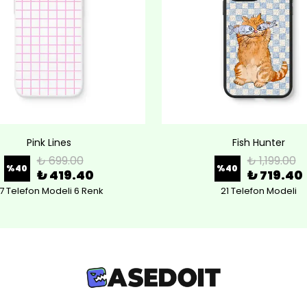
Pink Lines
Fish Hunter
₺ 699.00
₺ 1,199.00
%
40
%
40
₺ 419.40
₺ 719.40
7 Telefon Modeli 6 Renk
21 Telefon Modeli