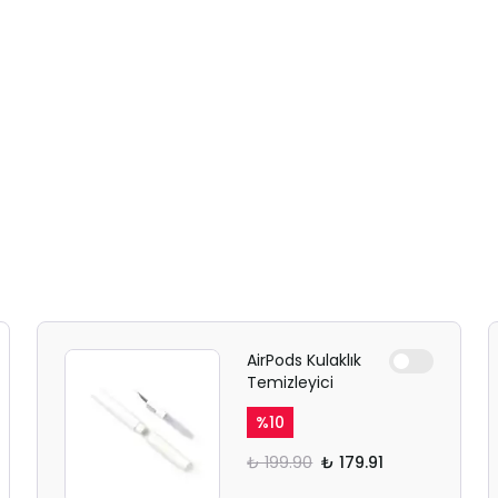
AirPods Kulaklık
Temizleyici
%
10
₺ 199.90
₺ 179.91