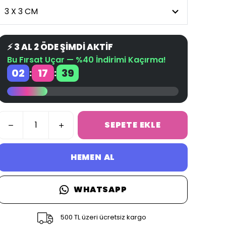
⚡ 3 AL 2 ÖDE ŞİMDİ AKTİF
Bu Fırsat Uçar — %40 İndirimi Kaçırma!
02
17
38
:
:
SEPETE EKLE
HEMEN AL
WHATSAPP
500 TL üzeri ücretsiz kargo