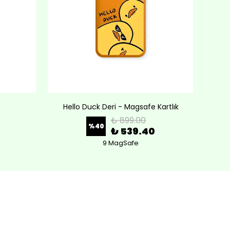
Hello Duck Deri - Magsafe Kartlık
Lov
₺ 899.00
%
40
₺ 539.40
9 MagSafe