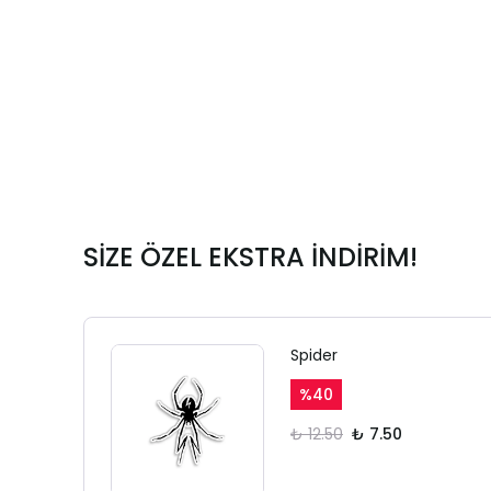
SİZE ÖZEL EKSTRA İNDİRİM!
Spider
%
40
₺ 12.50
₺ 7.50