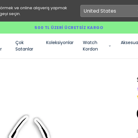
görmek ve online alışveriş yapmak
geyi seçin.
500 TL ÜZERI ÜCRETSIZ KARGO
Çok
Koleksiyonlar
Watch
Aksesua
r
Satanlar
Kordon