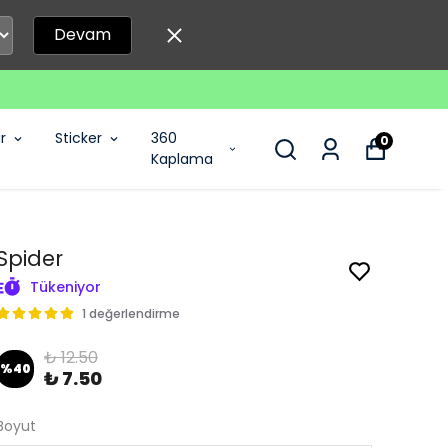
Devam
r
Sticker
360
0
Kaplama
Spider
Tükeniyor
1 değerlendirme
₺ 12.50
%
40
₺ 7.50
Boyut