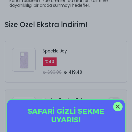
Kendi tesislerimizde üretilen bu ürünler, kalite ve
dayanıklılığı bir arada sunmayı hedefler.
Size Özel Ekstra İndirim!
Speckle Joy
%
40
₺ 699.00
₺ 419.40
Vantuz Telefon Tutucu
SAFARİ GİZLİ SEKME
%
60
UYARISI
₺ 198.00
₺ 79.20
Vantuz Telefon Tutucu