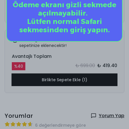
Ödeme ekranı gizli sekmede
açılmayabilir.
Lütfen normal Safari
sekmesinden giriş yapın.
İncelediğiniz ürün ile birlikte bu ürünler de
sepetinize eklenecektir!
Avantajlı Toplam
₺ 699.00
₺ 419.40
%
40
Birlikte Sepete Ekle (1)
Yorumlar
Yorum Yap
6 değerlendirmeye göre