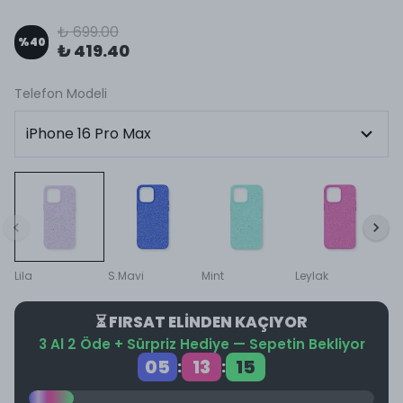
₺ 699.00
%
40
₺ 419.40
Telefon Modeli
Lila
S.Mavi
Mint
Leylak
⏳ FIRSAT ELİNDEN KAÇIYOR
3 Al 2 Öde + Sürpriz Hediye — Sepetin Bekliyor
05
13
15
:
: