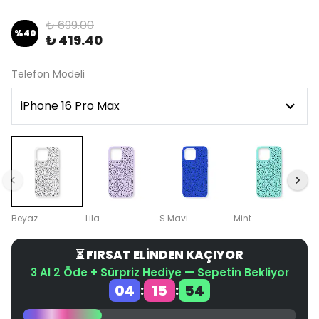
₺ 699.00
%
40
₺ 419.40
Telefon Modeli
Beyaz
Lila
S.Mavi
Mint
⏳ FIRSAT ELİNDEN KAÇIYOR
3 Al 2 Öde + Sürpriz Hediye — Sepetin Bekliyor
04
15
54
:
: