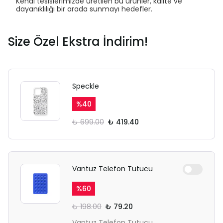
Kendi tesislerimizde üretilen bu ürünler, kalite ve
dayanıklılığı bir arada sunmayı hedefler.
Size Özel Ekstra İndirim!
Speckle
%
40
₺ 699.00
₺ 419.40
Vantuz Telefon Tutucu
%
60
₺ 198.00
₺ 79.20
Vantuz Telefon Tutucu