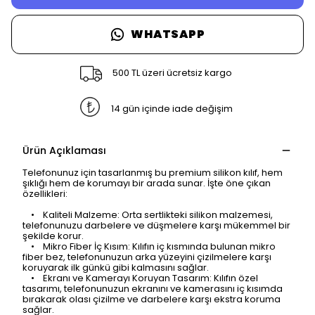
WHATSAPP
500 TL üzeri ücretsiz kargo
14 gün içinde iade değişim
Ürün Açıklaması
Telefonunuz için tasarlanmış bu premium silikon kılıf, hem
şıklığı hem de korumayı bir arada sunar. İşte öne çıkan
özellikleri:
• Kaliteli Malzeme: Orta sertlikteki silikon malzemesi,
telefonunuzu darbelere ve düşmelere karşı mükemmel bir
şekilde korur.
• Mikro Fiber İç Kısım: Kılıfın iç kısmında bulunan mikro
fiber bez, telefonunuzun arka yüzeyini çizilmelere karşı
koruyarak ilk günkü gibi kalmasını sağlar.
• Ekranı ve Kamerayı Koruyan Tasarım: Kılıfın özel
tasarımı, telefonunuzun ekranını ve kamerasını iç kısımda
bırakarak olası çizilme ve darbelere karşı ekstra koruma
sağlar.