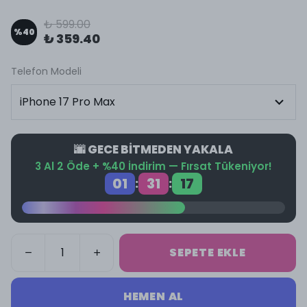
₺ 599.00
%
40
₺ 359.40
Telefon Modeli
🌆 GECE BİTMEDEN YAKALA
3 Al 2 Öde + %40 İndirim — Fırsat Tükeniyor!
01
31
17
:
:
SEPETE EKLE
HEMEN AL