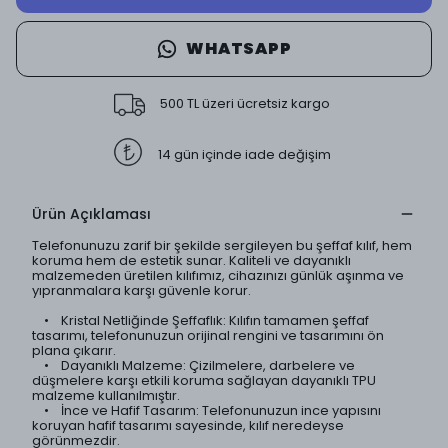
WHATSAPP
500 TL üzeri ücretsiz kargo
14 gün içinde iade değişim
Ürün Açıklaması
Telefonunuzu zarif bir şekilde sergileyen bu şeffaf kılıf, hem
koruma hem de estetik sunar. Kaliteli ve dayanıklı
malzemeden üretilen kılıfımız, cihazınızı günlük aşınma ve
yıpranmalara karşı güvenle korur.
• Kristal Netliğinde Şeffaflık: Kılıfın tamamen şeffaf
tasarımı, telefonunuzun orijinal rengini ve tasarımını ön
plana çıkarır.
• Dayanıklı Malzeme: Çizilmelere, darbelere ve
düşmelere karşı etkili koruma sağlayan dayanıklı TPU
malzeme kullanılmıştır.
• İnce ve Hafif Tasarım: Telefonunuzun ince yapısını
koruyan hafif tasarımı sayesinde, kılıf neredeyse
görünmezdir.