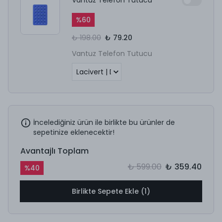
%
60
₺ 198.00
₺ 79.20
Vantuz Telefon Tutucu
İncelediğiniz ürün ile birlikte bu ürünler de
sepetinize eklenecektir!
Avantajlı Toplam
₺ 599.00
₺ 359.40
%
40
Birlikte Sepete Ekle (1)