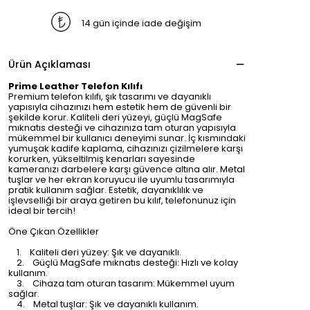
14 gün içinde iade değişim
Ürün Açıklaması
Prime Leather Telefon Kılıfı
Premium telefon kılıfı, şık tasarımı ve dayanıklı
yapısıyla cihazınızı hem estetik hem de güvenli bir
şekilde korur. Kaliteli deri yüzeyi, güçlü MagSafe
mıknatıs desteği ve cihazınıza tam oturan yapısıyla
mükemmel bir kullanıcı deneyimi sunar. İç kısmındaki
yumuşak kadife kaplama, cihazınızı çizilmelere karşı
korurken, yükseltilmiş kenarları sayesinde
kameranızı darbelere karşı güvence altına alır. Metal
tuşlar ve her ekran koruyucu ile uyumlu tasarımıyla
pratik kullanım sağlar. Estetik, dayanıklılık ve
işlevselliği bir araya getiren bu kılıf, telefonunuz için
ideal bir tercih!
Öne Çıkan Özellikler
1. Kaliteli deri yüzey: Şık ve dayanıklı.
2. Güçlü MagSafe mıknatıs desteği: Hızlı ve kolay
kullanım.
3. Cihaza tam oturan tasarım: Mükemmel uyum
sağlar.
4. Metal tuşlar: Şık ve dayanıklı kullanım.