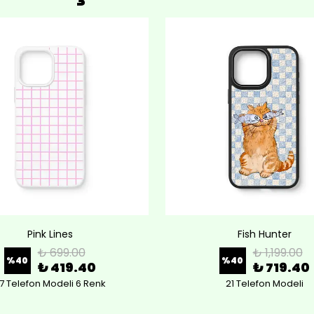
Pink Lines
Fish Hunter
₺ 699.00
₺ 1,199.00
%
40
%
40
₺ 419.40
₺ 719.40
7 Telefon Modeli 6 Renk
21 Telefon Modeli