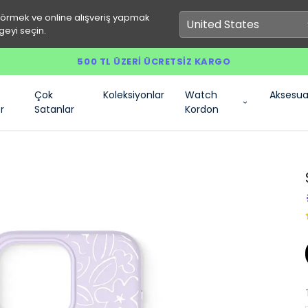
görmek ve online alışveriş yapmak
geyi seçin.
500 TL ÜZERI ÜCRETSIZ KARGO
Çok
Koleksiyonlar
Watch
Aksesua
r
Satanlar
Kordon