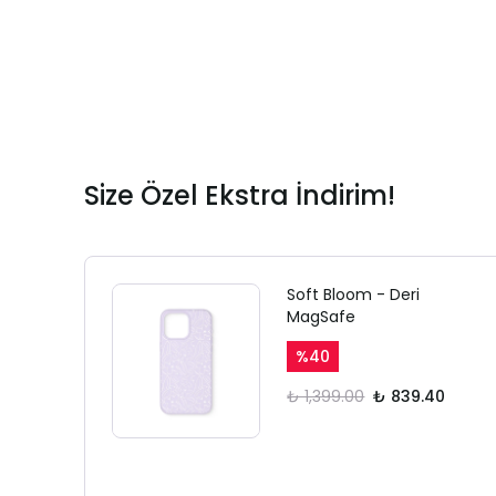
Size Özel Ekstra İndirim!
Soft Bloom - Deri
MagSafe
%
40
₺ 1,399.00
₺ 839.40