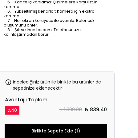
5. Kadife iç kaplama: Çizilmelere karşı üstün
koruma.
6. Yükseltilmiş kenarlar: Kamera için ekstra
koruma.
7. Her ekran koruyucu ile uyumlu: Baloncuk
oluşumunu önler.
8. Şık ve ince tasarım: Telefonunuzu
kalınlaştırmadan korur.
İncelediğiniz ürün ile birlikte bu ürünler de
sepetinize eklenecektir!
Avantajlı Toplam
₺ 1,399.00
₺ 839.40
%
40
Birlikte Sepete Ekle (1)