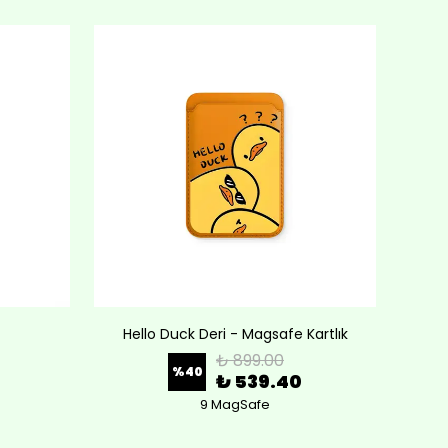
Hello Duck Deri - Magsafe Kartlık
Lov
₺ 899.00
%
40
₺ 539.40
9 MagSafe