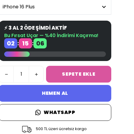
⚡ 3 AL 2 ÖDE ŞİMDİ AKTİF
Bu Fırsat Uçar — %40 İndirimi Kaçırma!
02
15
06
:
:
SEPETE EKLE
HEMEN AL
WHATSAPP
500 TL üzeri ücretsiz kargo