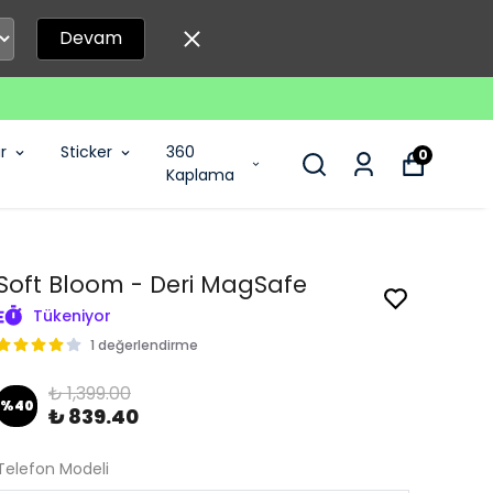
Devam
r
Sticker
360
0
Kaplama
Soft Bloom - Deri MagSafe
Tükeniyor
1 değerlendirme
₺ 1,399.00
%
40
₺ 839.40
Telefon Modeli