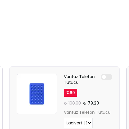
SAFARİ GİZLİ SEKME
UYARISI
Ödeme ekranı gizli sekmede
açılmayabilir.
Vantuz Telefon
Lütfen normal Safari
Tutucu
sekmesinden giriş yapın.
%
60
₺ 198.00
₺ 79.20
Vantuz Telefon Tutucu