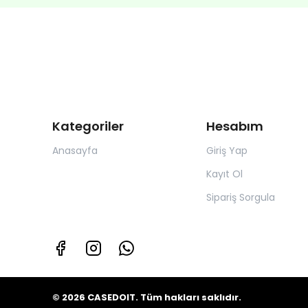
Kategoriler
Hesabım
Anasayfa
Giriş Yap
Kayıt Ol
Sipariş Sorgula
© 2026 CASEDOIT. Tüm hakları saklıdır.