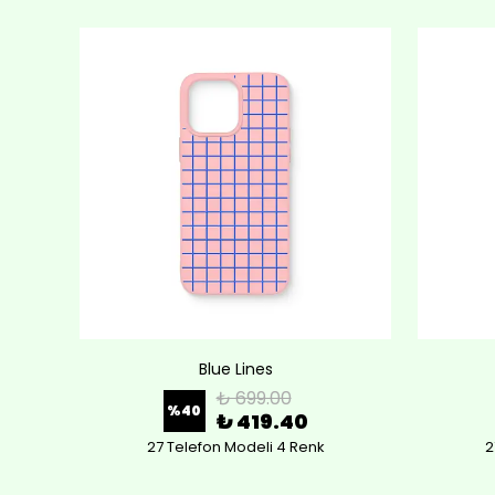
Blue Lines
₺ 699.00
%
40
₺ 419.40
27 Telefon Modeli 4 Renk
2