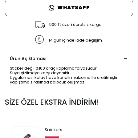
WHATSAPP
500 TL üzeri ücretsiz kargo
14 gün içinde iade değişim
Ürün Açıklaması
Sticker değil %100 araç kaplama folyosudur.
Suya çizilmeye karşı dayanıklı.
Uygulaması kolay hava kanallı malzeme ile üretilmiştir
yapıştıma sırasında balocuk oluşmaz.
SİZE ÖZEL EKSTRA İNDİRİM!
SAFARİ GİZLİ SEKME
UYARISI
Snickers