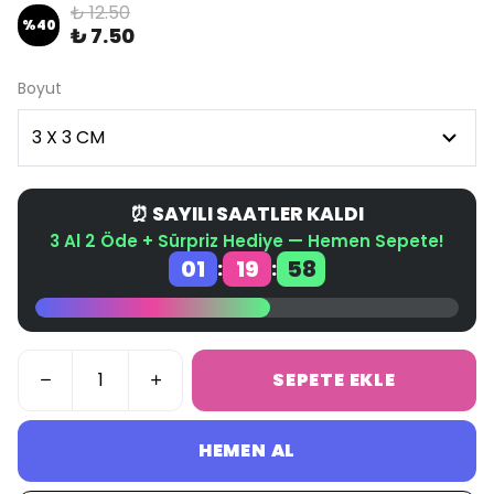
₺ 12.50
%
40
₺ 7.50
Boyut
⏰ SAYILI SAATLER KALDI
3 Al 2 Öde + Sürpriz Hediye — Hemen Sepete!
01
19
58
:
:
SEPETE EKLE
HEMEN AL