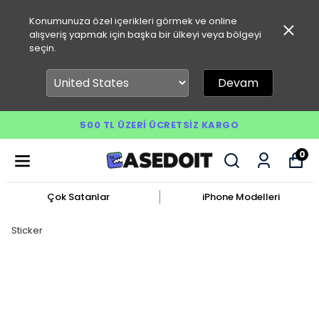
Konumunuza özel içerikleri görmek ve online
alışveriş yapmak için başka bir ülkeyi veya bölgeyi
seçin.
Devam
500 TL ÜZERI ÜCRETSIZ KARGO
0
Çok Satanlar
iPhone Modelleri
Sticker