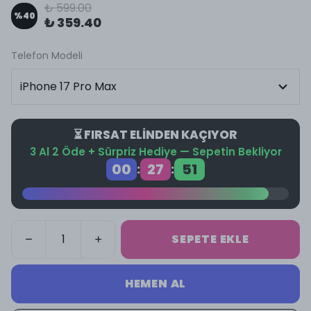
₺ 599.00
%
40
₺ 359.40
Telefon Modeli
⏳ FIRSAT ELİNDEN KAÇIYOR
3 Al 2 Öde + Sürpriz Hediye — Sepetin Bekliyor
00
27
50
:
:
SEPETE EKLE
HEMEN AL