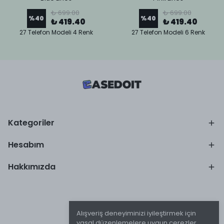
₺ 699.00
₺ 699.00
%
40
%
40
₺ 419.40
₺ 419.40
27 Telefon Modeli 4 Renk
27 Telefon Modeli 6 Renk
Kategoriler
Hesabım
Hakkımızda
Alışveriş deneyiminizi iyileştirmek için
yasal düzenlemelere uygun çerezler