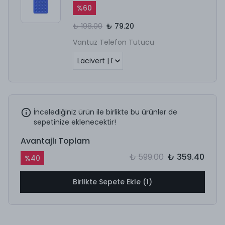
%
60
₺ 198.00
₺ 79.20
Vantuz Telefon Tutucu
İncelediğiniz ürün ile birlikte bu ürünler de
sepetinize eklenecektir!
Avantajlı Toplam
₺ 599.00
₺ 359.40
%
40
Birlikte Sepete Ekle (1)