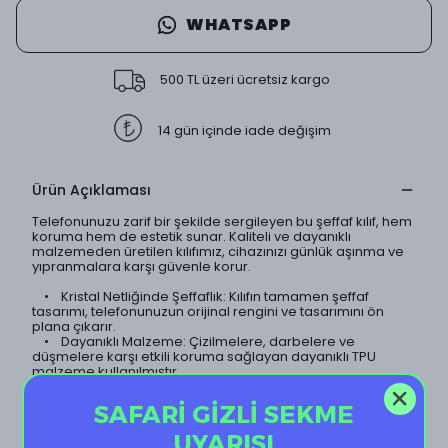
WHATSAPP
500 TL üzeri ücretsiz kargo
14 gün içinde iade değişim
Ürün Açıklaması
Telefonunuzu zarif bir şekilde sergileyen bu şeffaf kılıf, hem
koruma hem de estetik sunar. Kaliteli ve dayanıklı
malzemeden üretilen kılıfımız, cihazınızı günlük aşınma ve
yıpranmalara karşı güvenle korur.
• Kristal Netliğinde Şeffaflık: Kılıfın tamamen şeffaf
tasarımı, telefonunuzun orijinal rengini ve tasarımını ön
plana çıkarır.
• Dayanıklı Malzeme: Çizilmelere, darbelere ve
düşmelere karşı etkili koruma sağlayan dayanıklı TPU
malzeme kullanılmıştır.
• İnce ve Hafif Tasarım: Telefonunuzun ince yapısını
koruyan hafif tasarımı sayesinde, kılıf neredeyse
SAFARİ GİZLİ SEKME
görünmezdir.
• Sararma Yapmaz: Özel kaplama teknolojisi sayesinde
UYARISI
kılıf uzun süre sararma yapmaz ve ilk günkü şeffaflığını