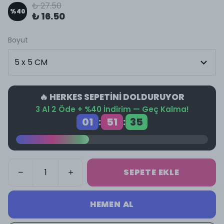
₺ 27.50
%
40
₺ 16.50
Boyut
🔥 HERKES SEPETİNİ DOLDURUYOR
3 Al 2 Öde + %40 İndirim — Geç Kalma!
01
51
35
:
:
SEPETE EKLE
HEMEN AL