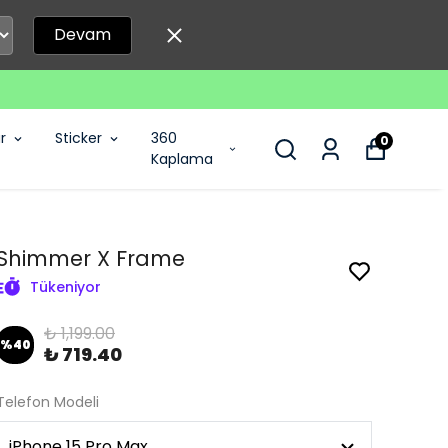
Devam
r
Sticker
360
0
Kaplama
Shimmer X Frame
Tükeniyor
₺ 1,199.00
%
40
₺ 719.40
Telefon Modeli