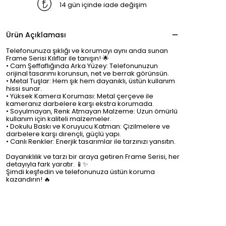
14 gün içinde iade değişim
Ürün Açıklaması
Telefonunuza şıklığı ve korumayı aynı anda sunan
Frame Serisi Kılıflar ile tanışın! 🌟
• Cam Şeffaflığında Arka Yüzey: Telefonunuzun
orijinal tasarımı korunsun, net ve berrak görünsün.
• Metal Tuşlar: Hem şık hem dayanıklı, üstün kullanım
hissi sunar.
• Yüksek Kamera Koruması: Metal çerçeve ile
kameranız darbelere karşı ekstra korumada.
• Soyulmayan, Renk Atmayan Malzeme: Uzun ömürlü
kullanım için kaliteli malzemeler.
• Dokulu Baskı ve Koruyucu Katman: Çizilmelere ve
darbelere karşı dirençli, güçlü yapı.
• Canlı Renkler: Enerjik tasarımlar ile tarzınızı yansıtın.
Dayanıklılık ve tarzı bir araya getiren Frame Serisi, her
detayıyla fark yaratır. 📱✨
Şimdi keşfedin ve telefonunuza üstün koruma
kazandırın! 🔥