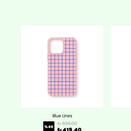
Blue Lines
₺ 699.00
%
40
₺ 419.40