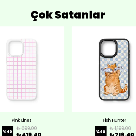
Çok Satanlar
Pink Lines
Fish Hunter
₺ 699.00
₺ 1,199.00
%
40
%
40
₺ 419.40
₺ 719.40