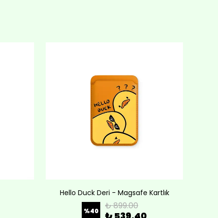
Hello Duck Deri - Magsafe Kartlık
Lov
₺ 899.00
%
40
₺ 539.40