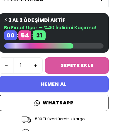
⚡ 3 AL 2 ÖDE ŞİMDİ AKTİF
Bu Fırsat Uçar — %40 İndirimi Kaçırma!
00
54
30
:
:
SEPETE EKLE
HEMEN AL
WHATSAPP
500 TL üzeri ücretsiz kargo