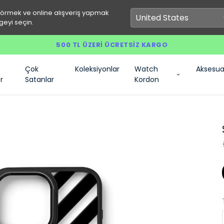
görmek ve online alışveriş yapmak
geyi seçin.
500 TL ÜZERI ÜCRETSIZ KARGO
Çok
Koleksiyonlar
Watch
Aksesua
r
Satanlar
Kordon