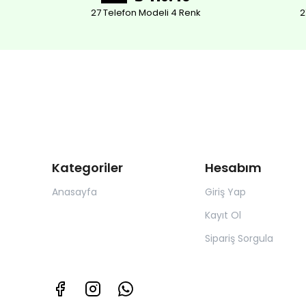
27 Telefon Modeli 4 Renk
2
Kategoriler
Hesabım
Anasayfa
Giriş Yap
Kayıt Ol
Sipariş Sorgula