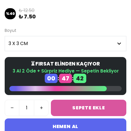
₺ 12.50
%
40
₺ 7.50
Boyut
⏳ FIRSAT ELİNDEN KAÇIYOR
3 Al 2 Öde + Sürpriz Hediye — Sepetin Bekliyor
00
47
42
:
:
SEPETE EKLE
HEMEN AL