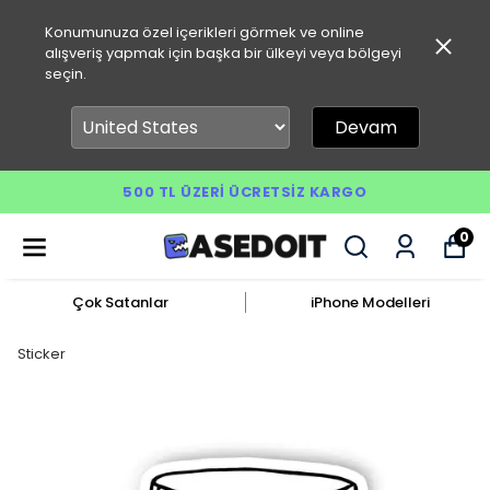
Konumunuza özel içerikleri görmek ve online
alışveriş yapmak için başka bir ülkeyi veya bölgeyi
seçin.
Devam
500 TL ÜZERI ÜCRETSIZ KARGO
0
Çok Satanlar
iPhone Modelleri
Sticker