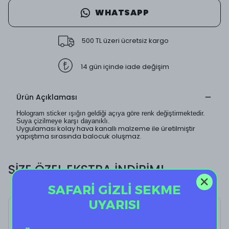
WHATSAPP
500 TL üzeri ücretsiz kargo
14 gün içinde iade değişim
Ürün Açıklaması
Hologram sticker ışığın geldiği açıya göre renk değiştirmektedir.
Suya çizilmeye karşı dayanıklı.
Uygulaması kolay hava kanallı malzeme ile üretilmiştir
yapıştıma sırasında balocuk oluşmaz.
SİZE ÖZEL EKSTRA İNDİRİM!
SAFARİ GİZLİ SEKME
UYARISI
Seahorse