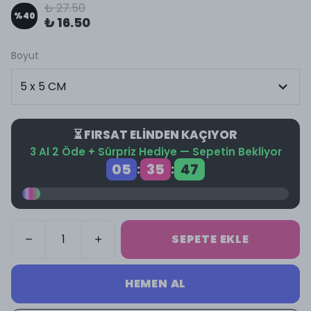
₺ 27.50
%
40
₺ 16.50
Boyut
⏳ FIRSAT ELİNDEN KAÇIYOR
3 Al 2 Öde + Sürpriz Hediye — Sepetin Bekliyor
05
35
47
:
:
SEPETE EKLE
HEMEN AL