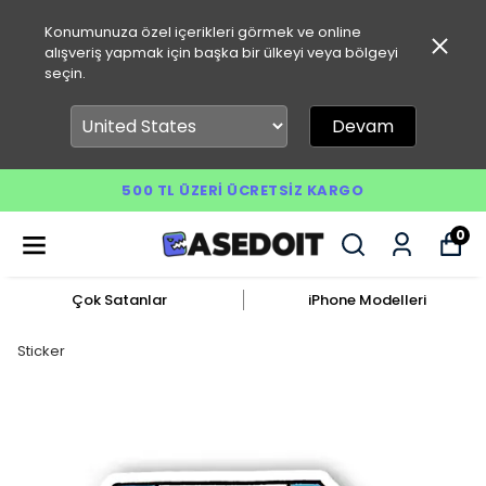
Konumunuza özel içerikleri görmek ve online
alışveriş yapmak için başka bir ülkeyi veya bölgeyi
seçin.
Devam
500 TL ÜZERI ÜCRETSIZ KARGO
0
Çok Satanlar
iPhone Modelleri
Sticker