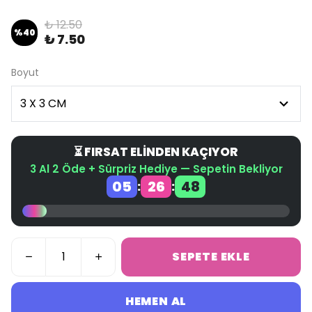
₺ 12.50
%
40
₺ 7.50
Boyut
⏳ FIRSAT ELİNDEN KAÇIYOR
3 Al 2 Öde + Sürpriz Hediye — Sepetin Bekliyor
05
26
48
:
:
SEPETE EKLE
HEMEN AL