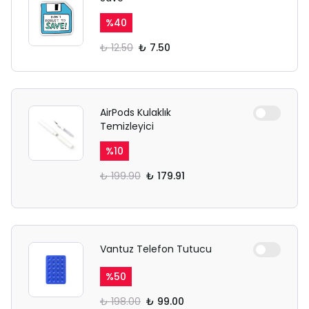
%
40
₺ 12.50
₺ 7.50
AirPods Kulaklık
Temizleyici
%
10
₺ 199.90
₺ 179.91
Vantuz Telefon Tutucu
%
50
₺ 198.00
₺ 99.00